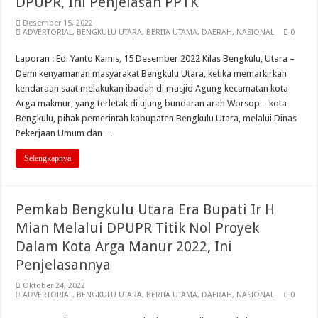
DPUPR, Ini Penjelasan PPTK
Desember 15, 2022
ADVERTORIAL
,
BENGKULU UTARA
,
BERITA UTAMA
,
DAERAH
,
NASIONAL
0
Laporan : Edi Yanto Kamis, 15 Desember 2022 Kilas Bengkulu, Utara –
Demi kenyamanan masyarakat Bengkulu Utara, ketika memarkirkan
kendaraan saat melakukan ibadah di masjid Agung kecamatan kota
Arga makmur, yang terletak di ujung bundaran arah Worsop – kota
Bengkulu, pihak pemerintah kabupaten Bengkulu Utara, melalui Dinas
Pekerjaan Umum dan …
Selengkapnya
Pemkab Bengkulu Utara Era Bupati Ir H
Mian Melalui DPUPR Titik Nol Proyek
Dalam Kota Arga Manur 2022, Ini
Penjelasannya
Oktober 24, 2022
ADVERTORIAL
,
BENGKULU UTARA
,
BERITA UTAMA
,
DAERAH
,
NASIONAL
0