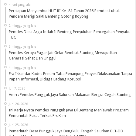
4 hari yang lalu
Persiapan Menyambut HUT RI Ke- 81 Tahun 2026 Pemdes Lubuk
Pendam Merigi Sakti Benteng Gotong Royong
2 minggu yang lalu
Pemdes Desa Arga Indah Ii Benteng Penyuluhan Pencegahan Penyakit
TBC
3 minggu yang lalu
Pemdes Keroya Pagar Jati Gelar Rembuk Stunting Mewujudkan
Generasi Sehat Dan Unggul
4 minggu yang lalu
Era Iskandar Kades Penum Taba Penanjung Proyek Dilaksanakan Tanpa
Papan Informasi, Diduga Ladang Korupsi
Juli 7, 2026
Amri : Pemdes Pungguk Jaya Salurkan Makanan Bergizi Cegah Stunting
Juni 26, 2026
Ini Kerja Nyata Pemdes Pungguk Jaya Di Benteng Menjawab Program
Pemerintah Pusat Terkait ProKlim
Juni 25, 2026
Pemerintah Desa Pungguk Jaya Bengkulu Tengah Salurkan BLT-DD