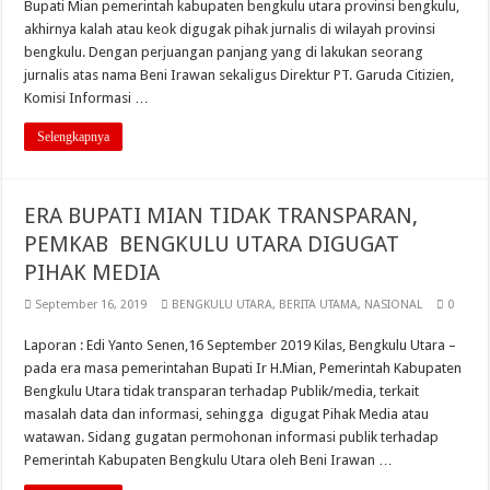
Bupati Mian pemerintah kabupaten bengkulu utara provinsi bengkulu,
akhirnya kalah atau keok digugak pihak jurnalis di wilayah provinsi
bengkulu. Dengan perjuangan panjang yang di lakukan seorang
jurnalis atas nama Beni Irawan sekaligus Direktur PT. Garuda Citizien,
Komisi Informasi …
Selengkapnya
ERA BUPATI MIAN TIDAK TRANSPARAN,
PEMKAB BENGKULU UTARA DIGUGAT
PIHAK MEDIA
September 16, 2019
BENGKULU UTARA
,
BERITA UTAMA
,
NASIONAL
0
Laporan : Edi Yanto Senen,16 September 2019 Kilas, Bengkulu Utara –
pada era masa pemerintahan Bupati Ir H.Mian, Pemerintah Kabupaten
Bengkulu Utara tidak transparan terhadap Publik/media, terkait
masalah data dan informasi, sehingga digugat Pihak Media atau
watawan. Sidang gugatan permohonan informasi publik terhadap
Pemerintah Kabupaten Bengkulu Utara oleh Beni Irawan …