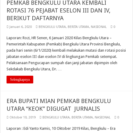
PEMKAB BENGKULU UTARA KEMBALI
ROTASI 76 PEJABAT ESELON III DAN IV,
BERIKUT DAFTARNYA
Januari 6, 2020
BENGKULU UTARA
,
BERITA UTAMA
,
NASIONAL
0
Laporan: Rozi, HR Senen, 6 Januari 2020 Kilas Bengkulu Utara –
Pemerintah Kabupaten (Pemkab) Bengkulu Utara Provinsi Bengkulu,
pada hari senin (6/1/2020) kembali melakukan mutasi dan rotasi posisi
jabatan eselon III dan eselon IV di lingkungan Pemkab setempat.
Pelaksanaan Pengucapan sumpah dan janji jabatan dipimpin oleh
Sekdakab Bengkulu Utara, Dr. …
Selengkapnya
ERA BUPATI MIAN PEMKAB BENGKULU
UTARA “KEOK” DIGUGAT JURNALIS
Oktober 10, 2019
BENGKULU UTARA
,
BERITA UTAMA
,
NASIONAL
0
Laporan : Edi Yanto Kamis, 10 Oktober 2019 Kilas, Bengkulu – Era