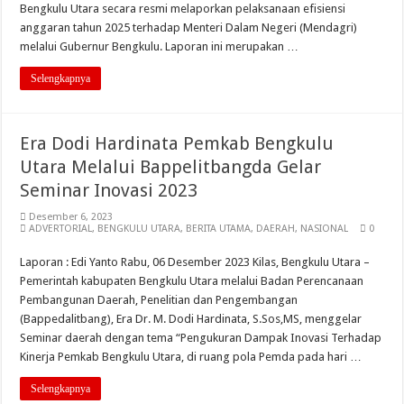
Bengkulu Utara secara resmi melaporkan pelaksanaan efisiensi
anggaran tahun 2025 terhadap Menteri Dalam Negeri (Mendagri)
melalui Gubernur Bengkulu. Laporan ini merupakan …
Selengkapnya
Era Dodi Hardinata Pemkab Bengkulu
Utara Melalui Bappelitbangda Gelar
Seminar Inovasi 2023
Desember 6, 2023
ADVERTORIAL
,
BENGKULU UTARA
,
BERITA UTAMA
,
DAERAH
,
NASIONAL
0
Laporan : Edi Yanto Rabu, 06 Desember 2023 Kilas, Bengkulu Utara –
Pemerintah kabupaten Bengkulu Utara melalui Badan Perencanaan
Pembangunan Daerah, Penelitian dan Pengembangan
(Bappedalitbang), Era Dr. M. Dodi Hardinata, S.Sos,MS, menggelar
Seminar daerah dengan tema “Pengukuran Dampak Inovasi Terhadap
Kinerja Pemkab Bengkulu Utara, di ruang pola Pemda pada hari …
Selengkapnya