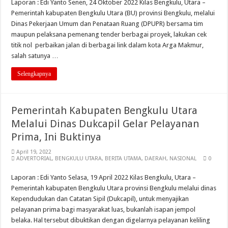
Laporan : Edi Yanto Senen, 24 Oktober 2022 Kilas Bengkulu, Utara –
Pemerintah kabupaten Bengkulu Utara (BU) provinsi Bengkulu, melalui
Dinas Pekerjaan Umum dan Penataan Ruang (DPUPR) bersama tim
maupun pelaksana pemenang tender berbagai proyek, lakukan cek
titik nol perbaikan jalan di berbagai link dalam kota Arga Makmur,
salah satunya …
Selengkapnya
Pemerintah Kabupaten Bengkulu Utara
Melalui Dinas Dukcapil Gelar Pelayanan
Prima, Ini Buktinya
April 19, 2022
ADVERTORIAL
,
BENGKULU UTARA
,
BERITA UTAMA
,
DAERAH
,
NASIONAL
0
Laporan : Edi Yanto Selasa, 19 April 2022 Kilas Bengkulu, Utara –
Pemerintah kabupaten Bengkulu Utara provinsi Bengkulu melalui dinas
Kependudukan dan Catatan Sipil (Dukcapil), untuk menyajikan
pelayanan prima bagi masyarakat luas, bukanlah isapan jempol
belaka. Hal tersebut dibuktikan dengan digelarnya pelayanan keliling