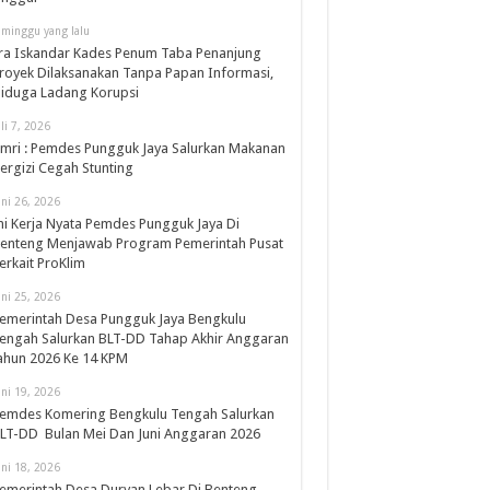
 minggu yang lalu
ra Iskandar Kades Penum Taba Penanjung
royek Dilaksanakan Tanpa Papan Informasi,
iduga Ladang Korupsi
uli 7, 2026
mri : Pemdes Pungguk Jaya Salurkan Makanan
ergizi Cegah Stunting
uni 26, 2026
ni Kerja Nyata Pemdes Pungguk Jaya Di
enteng Menjawab Program Pemerintah Pusat
erkait ProKlim
uni 25, 2026
emerintah Desa Pungguk Jaya Bengkulu
engah Salurkan BLT-DD Tahap Akhir Anggaran
ahun 2026 Ke 14 KPM
uni 19, 2026
emdes Komering Bengkulu Tengah Salurkan
LT-DD Bulan Mei Dan Juni Anggaran 2026
uni 18, 2026
emerintah Desa Duryan Lebar Di Benteng