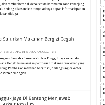
n jalan rambat beton di desa Penum kecamatan Taba Penanjung
4
ulu sedang dilaksanakan tampa adanya papan informasi/papan
E
lik dan diduga …
P
D
J
A
B
a Salurkan Makanan Bergizi Cegah
J
I
AH
,
BERITA UTAMA
,
INFO DESA
,
NASIONAL
0
B
T
s, Bengkulu Tengah – Pemerintah desa Pungguk Jaya kecamatan
rovinsi Bengkulu melakukan pemberian makanan tambahan yang
J
ting. Pembagian makanan bergizi ini, berlangsung di kantor
P
T
) Sasaran pembagian …
t
J
P
B
ngguk Jaya Di Benteng Menjawab
J
Terkait ProKlim
P