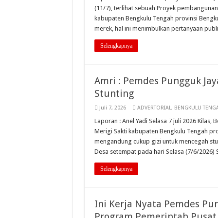
(11/7), terlihat sebuah Proyek pembanguna
kabupaten Bengkulu Tengah provinsi Bengk
merek, hal ini menimbulkan pertanyaan pub
Selengkapnya
Amri : Pemdes Pungguk Jay
Stunting
Juli 7, 2026
ADVERTORIAL
,
BENGKULU TENG
Laporan : Anel Yadi Selasa 7 juli 2026 Kila
Merigi Sakti kabupaten Bengkulu Tengah p
mengandung cukup gizi untuk mencegah stun
Desa setempat pada hari Selasa (7/6/2026
Selengkapnya
Ini Kerja Nyata Pemdes Pu
Program Pemerintah Pusat 