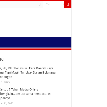
NI
s, SH, MH : Bengkulu Utara Daerah Kaya
nsi Tapi Masih Terjebak Dalam Belenggu
impangan
i 1, 2025
Yanto : 7 Tahun Media Online
sbengkulu.Com Bersama Pembaca, Ini
apannya
et 11, 2023