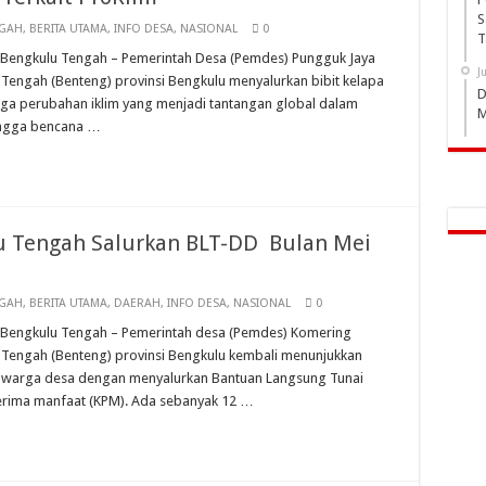
S
NGAH
,
BERITA UTAMA
,
INFO DESA
,
NASIONAL
0
T
as, Bengkulu Tengah – Pemerintah Desa (Pemdes) Pungguk Jaya
J
Tengah (Benteng) provinsi Bengkulu menyalurkan bibit kelapa
D
ga perubahan iklim yang menjadi tantangan global dalam
M
ingga bencana …
 Tengah Salurkan BLT-DD Bulan Mei
NGAH
,
BERITA UTAMA
,
DAERAH
,
INFO DESA
,
NASIONAL
0
as, Bengkulu Tengah – Pemerintah desa (Pemdes) Komering
 Tengah (Benteng) provinsi Bengkulu kembali menunjukkan
 warga desa dengan menyalurkan Bantuan Langsung Tunai
erima manfaat (KPM). Ada sebanyak 12 …