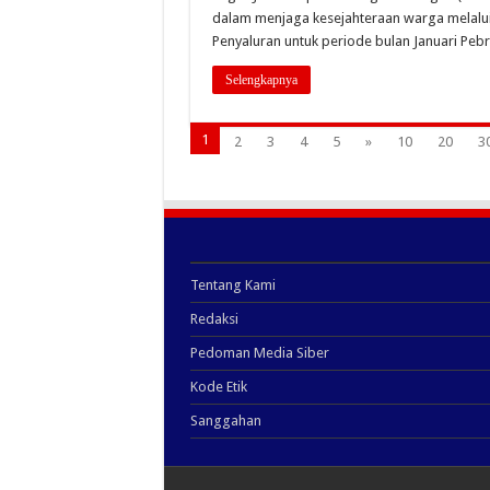
dalam menjaga kesejahteraan warga melalui
Penyaluran untuk periode bulan Januari Peb
Selengkapnya
1
2
3
4
5
»
10
20
3
Tentang Kami
Redaksi
Pedoman Media Siber
Kode Etik
Sanggahan