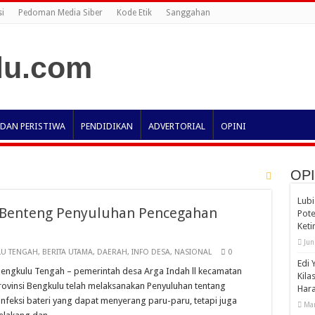
i
Pedoman Media Siber
Kode Etik
Sanggahan
 DAN PERISTIWA
PENDIDIKAN
ADVERTORIAL
OPINI
OPI
Lubi
i Benteng Penyuluhan Pencegahan
Pote
Ket
Jun
U TENGAH
,
BERITA UTAMA
,
DAERAH
,
INFO DESA
,
NASIONAL
0
Edi 
s, Bengkulu Tengah – pemerintah desa Arga Indah ll kecamatan
Kila
ovinsi Bengkulu telah melaksanakan Penyuluhan tentang
Har
 infeksi bateri yang dapat menyerang paru-paru, tetapi juga
Mar