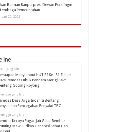
kan Batman Ranperpres, Dewan Pers Ingin
i Lembaga Pemerintahan
ruari 20, 2023
eline
 hari yang lalu
ersiapan Menyambut HUT RI Ke- 81 Tahun
026 Pemdes Lubuk Pendam Merigi Sakti
enteng Gotong Royong
 minggu yang lalu
emdes Desa Arga Indah Ii Benteng
enyuluhan Pencegahan Penyakit TBC
 minggu yang lalu
emdes Keroya Pagar Jati Gelar Rembuk
tunting Mewujudkan Generasi Sehat Dan
nggul