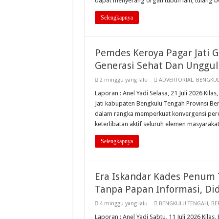
dapat menyerang organ tubuh lain, tulang 
Selengkapnya
Pemdes Keroya Pagar Jati
Generasi Sehat Dan Unggul
2 minggu yang lalu
ADVERTORIAL
,
BENGKUL
Laporan : Anel Yadi Selasa, 21 Juli 2026 Ki
Jati kabupaten Bengkulu Tengah Provinsi B
dalam rangka memperkuat konvergensi percep
keterlibatan aktif seluruh elemen masyarak
Selengkapnya
Era Iskandar Kades Penum 
Tanpa Papan Informasi, Di
4 minggu yang lalu
BENGKULU TENGAH
,
BE
Laporan : Anel Yadi Sabtu, 11 Juli 2026 Kilas