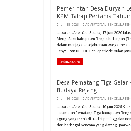
Pemerintah Desa Duryan Le
KPM Tahap Pertama Tahun
Juni 18, 2026
ADVERTORIAL
,
BENGKULU TE
Laporan : Anel Yadi Selasa, 17 Juni 2026 Ki
Merigi Sakti kabupaten Bengkulu Tengah (B
dalam menjaga kesejahteraan warga melalui
Penyaluran BLT-DD untuk periode bulan Janua
Selengkapnya
Desa Pematang Tiga Gelar 
Budaya Rejang
Juni 16, 2026
ADVERTORIAL
,
BENGKULU TE
Laporan : Anel Yadi Selasa, 16 juni 2026 Ki
kecamatan Pematang Tiga kabupaten Bengku
agung yang menjadi tradisi peninggalan ne
dari berbagai bencana yang datang. Jaarwad