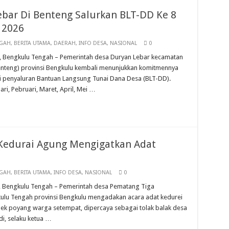
bar Di Benteng Salurkan BLT-DD Ke 8
 2026
NGAH
,
BERITA UTAMA
,
DAERAH
,
INFO DESA
,
NASIONAL
0
las, Bengkulu Tengah – Pemerintah desa Duryan Lebar kecamatan
enteng) provinsi Bengkulu kembali menunjukkan komitmennya
 penyaluran Bantuan Langsung Tunai Dana Desa (BLT-DD).
ri, Pebruari, Maret, April, Mei …
Kedurai Agung Mengigatkan Adat
NGAH
,
BERITA UTAMA
,
INFO DESA
,
NASIONAL
0
las, Bengkulu Tengah – Pemerintah desa Pematang Tiga
lu Tengah provinsi Bengkulu mengadakan acara adat kedurei
nek poyang warga setempat, dipercaya sebagai tolak balak desa
i, selaku ketua …