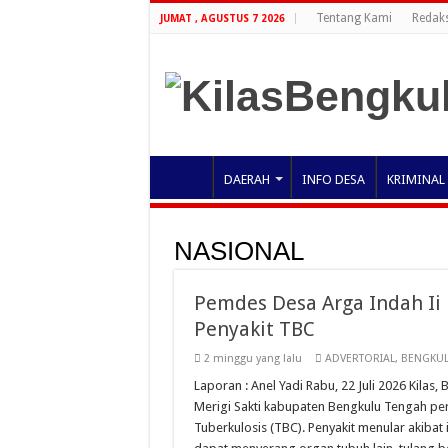
Tentang Kami
Redaks
JUMAT , AGUSTUS 7 2026
DAERAH
INFO DESA
KRIMINAL
NASIONAL
Pemdes Desa Arga Indah I
Penyakit TBC
2 minggu yang lalu
ADVERTORIAL
,
BENGKUL
Laporan : Anel Yadi Rabu, 22 Juli 2026 Kila
Merigi Sakti kabupaten Bengkulu Tengah per
Tuberkulosis (TBC). Penyakit menular akibat