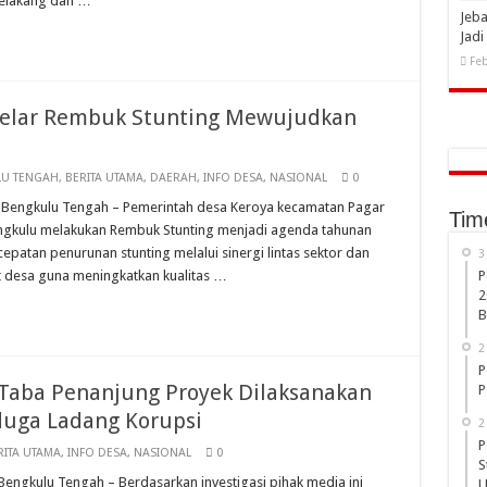
belakang dan …
Jeba
Jad
Feb
 Gelar Rembuk Stunting Mewujudkan
U TENGAH
,
BERITA UTAMA
,
DAERAH
,
INFO DESA
,
NASIONAL
0
las, Bengkulu Tengah – Pemerintah desa Keroya kecamatan Pagar
Tim
engkulu melakukan Rembuk Stunting menjadi agenda tahunan
atan penurunan stunting melalui sinergi lintas sektor dan
3
at desa guna meningkatkan kualitas …
P
2
B
2
P
Taba Penanjung Proyek Dilaksanakan
P
duga Ladang Korupsi
2
P
RITA UTAMA
,
INFO DESA
,
NASIONAL
0
S
, Bengkulu Tengah – Berdasarkan investigasi pihak media ini
U