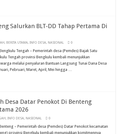
eng Salurkan BLT-DD Tahap Pertama Di
GAH
,
BERITA UTAMA
,
INFO DESA
,
NASIONAL
0
as, Bengkulu Tengah – Pemerintah desa (Pemdes) Bajak Satu
ulu Tengah provinsi Bengkulu kembali menunjukkan
warga melalui penyaluran Bantuan Langsung Tunai Dana Desa
uari, Pebruari, Maret, April, Mei hingga …
h Desa Datar Penokot Di Benteng
rtama 2026
GAH
,
INFO DESA
,
NASIONAL
0
s, Benteng – Pemerintah desa (Pemdes) Datar Penokot kecamatan
teng) provinsi Bengkulu kembali menunjukkan komitmennya