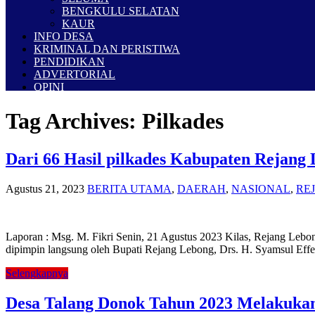
BENGKULU SELATAN
KAUR
INFO DESA
KRIMINAL DAN PERISTIWA
PENDIDIKAN
ADVERTORIAL
OPINI
Tag Archives:
Pilkades
Dari 66 Hasil pilkades Kabupaten Rejang 
Agustus 21, 2023
BERITA UTAMA
,
DAERAH
,
NASIONAL
,
RE
Laporan : Msg. M. Fikri Senin, 21 Agustus 2023 Kilas, Rejang Lebon
dipimpin langsung oleh Bupati Rejang Lebong, Drs. H. Syamsul E
Selengkapnya
Desa Talang Donok Tahun 2023 Melakukan