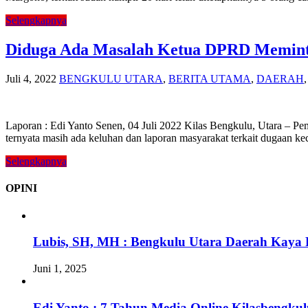
Selengkapnya
Diduga Ada Masalah Ketua DPRD Meminta
Juli 4, 2022
BENGKULU UTARA
,
BERITA UTAMA
,
DAERAH
Laporan : Edi Yanto Senen, 04 Juli 2022 Kilas Bengkulu, Utara – Pemi
ternyata masih ada keluhan dan laporan masyarakat terkait dugaan k
Selengkapnya
OPINI
Lubis, SH, MH : Bengkulu Utara Daerah Kaya 
Juni 1, 2025
Edi Yanto : 7 Tahun Media Online Kilasbengk