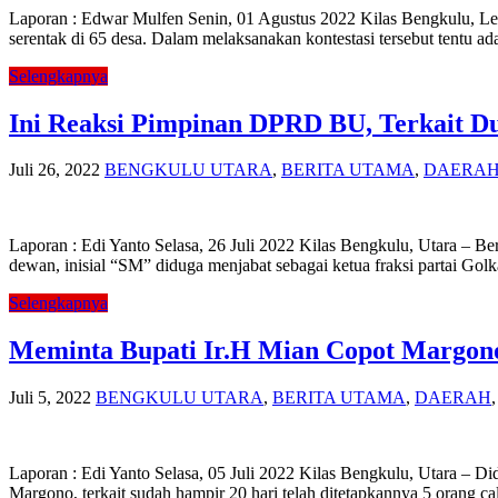
Laporan : Edwar Mulfen Senin, 01 Agustus 2022 Kilas Bengkulu, Le
serentak di 65 desa. Dalam melaksanakan kontestasi tersebut tentu 
Selengkapnya
Ini Reaksi Pimpinan DPRD BU, Terkait Du
Juli 26, 2022
BENGKULU UTARA
,
BERITA UTAMA
,
DAERA
Laporan : Edi Yanto Selasa, 26 Juli 2022 Kilas Bengkulu, Utara –
dewan, inisial “SM” diduga menjabat sebagai ketua fraksi partai Golk
Selengkapnya
Meminta Bupati Ir.H Mian Copot Margono
Juli 5, 2022
BENGKULU UTARA
,
BERITA UTAMA
,
DAERAH
Laporan : Edi Yanto Selasa, 05 Juli 2022 Kilas Bengkulu, Utara –
Margono, terkait sudah hampir 20 hari telah ditetapkannya 5 oran