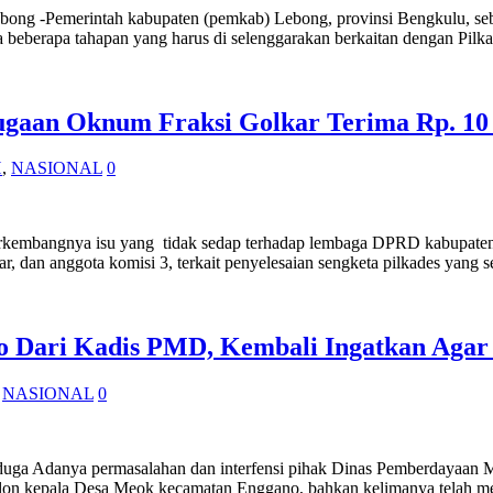
bong -Pemerintah kabupaten (pemkab) Lebong, provinsi Bengkulu, sebe
ada beberapa tahapan yang harus di selenggarakan berkaitan dengan Pi
gaan Oknum Fraksi Golkar Terima Rp. 10 
H
,
NASIONAL
0
 Berkembangnya isu yang tidak sedap terhadap lembaga DPRD kabupaten
ar, dan anggota komisi 3, terkait penyelesaian sengketa pilkades yang
 Dari Kadis PMD, Kembali Ingatkan Agar 
,
NASIONAL
0
 Diduga Adanya permasalahan dan interfensi pihak Dinas Pemberdayaa
g calon kepala Desa Meok kecamatan Enggano, bahkan kelimanya telah