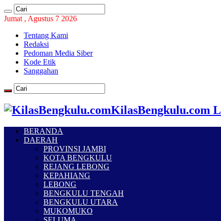
Jumat , Agustus 7 2026
Tentang Kami
Redaksi
Pedoman Media Siber
Kode Etik
Sanggahan
KilasBengkulu.com L
BERANDA
DAERAH
PROVINSI JAMBI
KOTA BENGKULU
REJANG LEBONG
KEPAHIANG
LEBONG
BENGKULU TENGAH
BENGKULU UTARA
MUKOMUKO
SELUMA