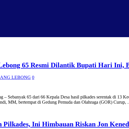
Lebong 65 Resmi Dilantik Bupati Hari Ini,
JANG LEBONG
0
g – Sebanyak 65 dari 66 Kepala Desa hasil pilkades serentak di 13 Ke
ffendi, MM, bertempat di Gedung Pemuda dan Olahraga (GOR) Curup,
 Pilkades, Ini Himbauan Riskan Jon Kened