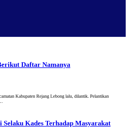
 Berikut Daftar Namanya
camatan Kabupaten Rejang Lebong lalu, dilantik. Pelantikan
 …
i Selaku Kades Terhadap Masyarakat