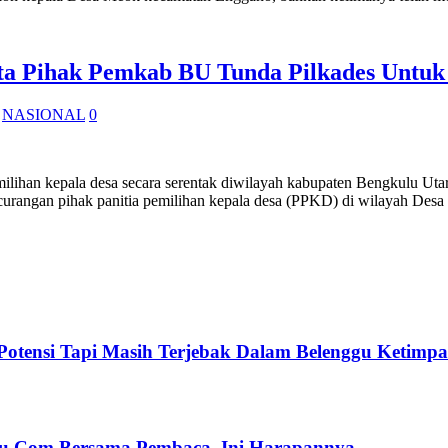
 Pihak Pemkab BU Tunda Pilkades Untuk 
,
NASIONAL
0
lihan kepala desa secara serentak diwilayah kabupaten Bengkulu Utara 
ecurangan pihak panitia pemilihan kepala desa (PPKD) di wilayah Des
Potensi Tapi Masih Terjebak Dalam Belenggu Ketimp
ulu.Com Bersama Pembaca, Ini Harapannya