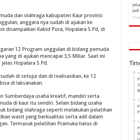
Jeba
Jad
muda dan olahraga kabupaten Kaur provinsi
Feb
ggulan, anggara nya sudah di ajukan ke
ni disampaikan Kabid Pora, Hopalara S.Pd, di
ggaran 12 Program unggulan di bidang pemuda
 yang di ajukan mencapai 3,5 Miliar. Saat ini
 jelas Hopalara S.Pd.
Tim
4
sudah di setujui dan di realisasikan, ke 12
P
bisa di laksanakan.
2
B
an Sumberdaya usaha kreatif, mandiri serta
2
da di kaur itu sendiri. Selain bidang usaha
P
tuk bidang olahraga seperti melakukan pelatihan
P
an wasit yang berkualitas serta adil dalam
3
an. Termasuk pelatihan Pramuka harus di
P
S
U