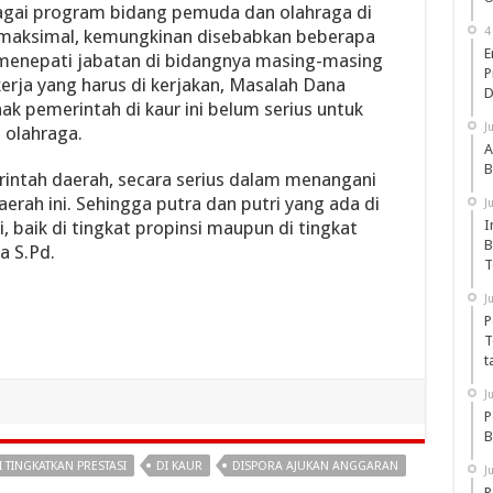
agai program bidang pemuda dan olahraga di
4
a maksimal, kemungkinan disebabkan beberapa
E
g menepati jabatan di bidangnya masing-masing
P
rja yang harus di kerjakan, Masalah Dana
D
k pemerintah di kaur ini belum serius untuk
J
 olahraga.
A
B
ntah daerah, secara serius dalam menangani
rah ini. Sehingga putra dan putri yang ada di
J
, baik di tingkat propinsi maupun di tingkat
I
B
a S.Pd.
T
J
P
T
t
J
P
B
 TINGKATKAN PRESTASI
DI KAUR
DISPORA AJUKAN ANGGARAN
J
P