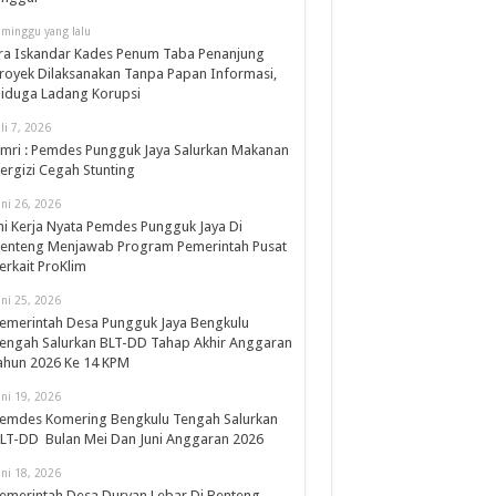
 minggu yang lalu
ra Iskandar Kades Penum Taba Penanjung
royek Dilaksanakan Tanpa Papan Informasi,
iduga Ladang Korupsi
uli 7, 2026
mri : Pemdes Pungguk Jaya Salurkan Makanan
ergizi Cegah Stunting
uni 26, 2026
ni Kerja Nyata Pemdes Pungguk Jaya Di
enteng Menjawab Program Pemerintah Pusat
erkait ProKlim
uni 25, 2026
emerintah Desa Pungguk Jaya Bengkulu
engah Salurkan BLT-DD Tahap Akhir Anggaran
ahun 2026 Ke 14 KPM
uni 19, 2026
emdes Komering Bengkulu Tengah Salurkan
LT-DD Bulan Mei Dan Juni Anggaran 2026
uni 18, 2026
emerintah Desa Duryan Lebar Di Benteng