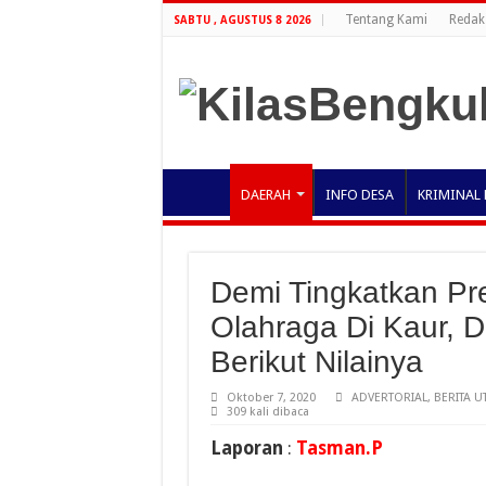
Tentang Kami
Redak
SABTU , AGUSTUS 8 2026
DAERAH
INFO DESA
KRIMINAL 
Demi Tingkatkan Pr
Olahraga Di Kaur, D
Berikut Nilainya
Oktober 7, 2020
ADVERTORIAL
,
BERITA U
309 kali dibaca
Laporan
:
Tasman.P