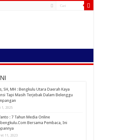
NI
s, SH, MH : Bengkulu Utara Daerah Kaya
nsi Tapi Masih Terjebak Dalam Belenggu
impangan
i 1, 2025
Yanto : 7 Tahun Media Online
sbengkulu.Com Bersama Pembaca, Ini
apannya
et 11, 2023