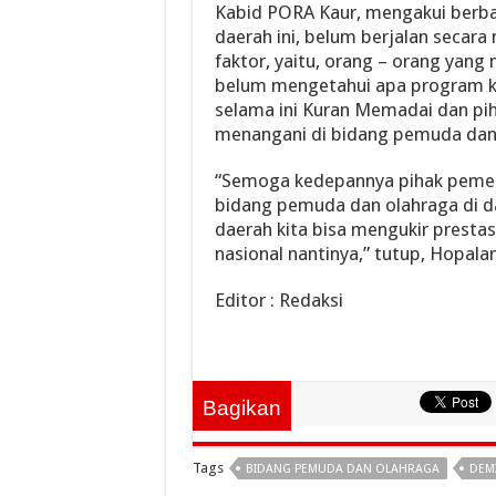
Kabid PORA Kaur, mengakui berb
daerah ini, belum berjalan secar
faktor, yaitu, orang – orang yan
belum mengetahui apa program ke
selama ini Kuran Memadai dan piha
menangani di bidang pemuda dan
“Semoga kedepannya pihak pemeri
bidang pemuda dan olahraga di dae
daerah kita bisa mengukir prestasi
nasional nantinya,” tutup, Hopalar
Editor : Redaksi
Bagikan
Tags
BIDANG PEMUDA DAN OLAHRAGA
DEMI