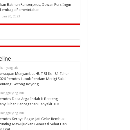
kan Batman Ranperpres, Dewan Pers Ingin
i Lembaga Pemerintahan
ruari 20, 2023
eline
 hari yang lalu
ersiapan Menyambut HUT RI Ke- 81 Tahun
026 Pemdes Lubuk Pendam Merigi Sakti
enteng Gotong Royong
 minggu yang lalu
emdes Desa Arga Indah Ii Benteng
enyuluhan Pencegahan Penyakit TBC
 minggu yang lalu
emdes Keroya Pagar Jati Gelar Rembuk
tunting Mewujudkan Generasi Sehat Dan
nggul