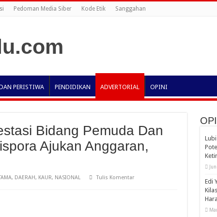
si
Pedoman Media Siber
Kode Etik
Sanggahan
DAN PERISTIWA
PENDIDIKAN
ADVERTORIAL
OPINI
OPI
estasi Bidang Pemuda Dan
Lubi
ispora Ajukan Anggaran,
Pote
Ket
Jun
TAMA
,
DAERAH
,
KAUR
,
NASIONAL
Tulis Komentar
Edi 
Kila
Har
Mar