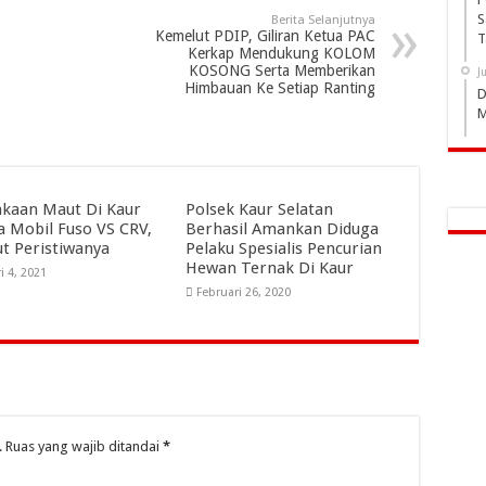
S
Berita Selanjutnya
Kemelut PDIP, Giliran Ketua PAC
T
Kerkap Mendukung KOLOM
KOSONG Serta Memberikan
J
Himbauan Ke Setiap Ranting
D
M
akaan Maut Di Kaur
Polsek Kaur Selatan
a Mobil Fuso VS CRV,
Berhasil Amankan Diduga
ut Peristiwanya
Pelaku Spesialis Pencurian
Hewan Ternak Di Kaur
i 4, 2021
Februari 26, 2020
.
Ruas yang wajib ditandai
*