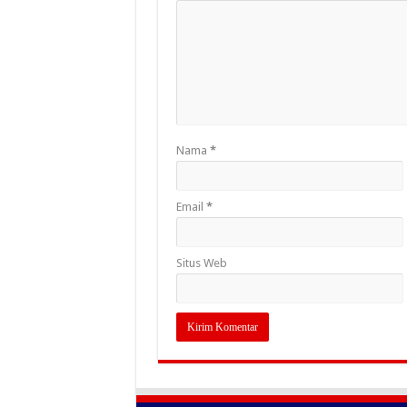
Nama
*
Email
*
Situs Web