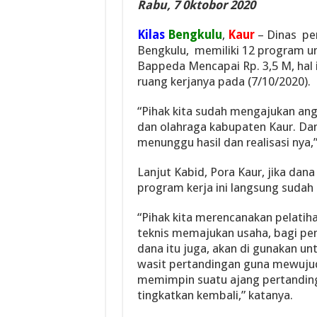
Rabu, 7 0ktobor 2020
Kilas
Bengkulu
,
Kaur
– Dinas pe
Bengkulu, memiliki 12 program un
Bappeda Mencapai Rp. 3,5 M, hal i
ruang kerjanya pada (7/10/2020).
“Pihak kita sudah mengajukan an
dan olahraga kabupaten Kaur. Dana
menunggu hasil dan realisasi nya,”
Lanjut Kabid, Pora Kaur, jika dana 
program kerja ini langsung sudah 
“Pihak kita merencanakan pelatih
teknis memajukan usaha, bagi pemu
dana itu juga, akan di gunakan un
wasit pertandingan guna mewujudk
memimpin suatu ajang pertanding
tingkatkan kembali,” katanya.