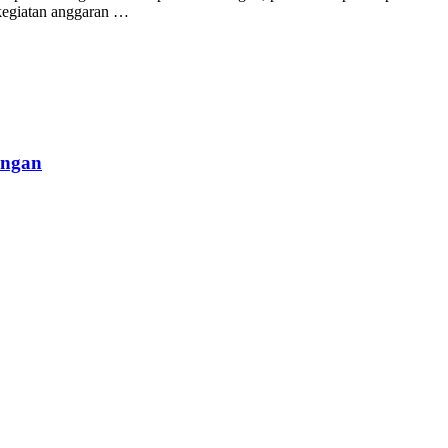
kegiatan anggaran …
angan