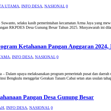
TA UTAMA
,
INFO DESA
,
NASIONAL
0
a – Suwanto, selaku kasih pemerintahan kecamatan Arma Jaya yang 
gan RKPDES Desa Gunung Besar Tahun 2025. Musyawarah ini dilak
ogram Ketahanan Pangan Anggaran 2024, 
TAMA
,
INFO DESA
,
NASIONAL
0
ra – Dalam upaya melaksanakan program pemerintah pusat dan daerah 
nsi Bengkulu menggelar Gerakan Tanam Cabai setan atas usulan taha
ahanaan Pangan Desa Gunung Besar
AH
,
INFO DESA
,
NASIONAL
0