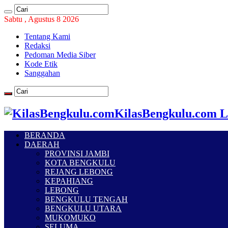
Sabtu , Agustus 8 2026
Tentang Kami
Redaksi
Pedoman Media Siber
Kode Etik
Sanggahan
KilasBengkulu.com L
BERANDA
DAERAH
PROVINSI JAMBI
KOTA BENGKULU
REJANG LEBONG
KEPAHIANG
LEBONG
BENGKULU TENGAH
BENGKULU UTARA
MUKOMUKO
SELUMA