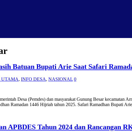
ar
ih Batuan Bupati Arie Saat Safari Rama
A UTAMA
,
INFO DESA
,
NASIONAL
0
Pemerintah Desa (Pemdes) dan masyarakat Gunung Besar kecamatan Ar
dhan Ramadan 1446 Hijriah tahun 2025. Safari Ramadhan Bupati Ari
an APBDES Tahun 2024 dan Rancangan R