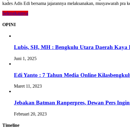
kades Adis Edi bersama jajarannya melaksanakan, musyawarah pra k
Selengkapnya
OPINI
Lubis, SH, MH : Bengkulu Utara Daerah Kaya 
Juni 1, 2025
Edi Yanto : 7 Tahun Media Online Kilasbengk
Maret 11, 2023
Jebakan Batman Ranperpres, Dewan Pers Ingi
Februari 20, 2023
Timeline