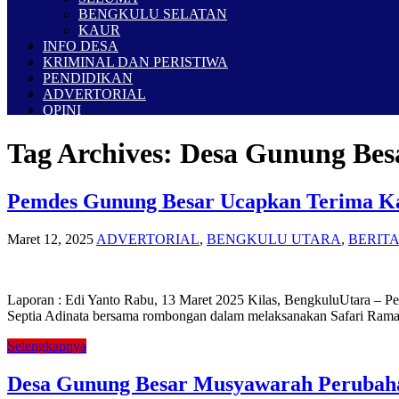
BENGKULU SELATAN
KAUR
INFO DESA
KRIMINAL DAN PERISTIWA
PENDIDIKAN
ADVERTORIAL
OPINI
Tag Archives:
Desa Gunung Bes
Pemdes Gunung Besar Ucapkan Terima Kas
Maret 12, 2025
ADVERTORIAL
,
BENGKULU UTARA
,
BERIT
Laporan : Edi Yanto Rabu, 13 Maret 2025 Kilas, BengkuluUtara – 
Septia Adinata bersama rombongan dalam melaksanakan Safari Rama
Selengkapnya
Desa Gunung Besar Musyawarah Perubah