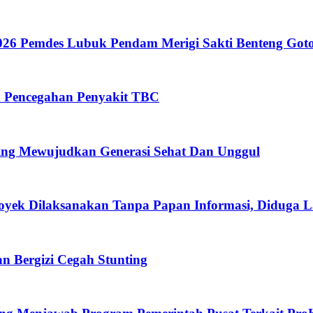
26 Pemdes Lubuk Pendam Merigi Sakti Benteng Got
n Pencegahan Penyakit TBC
ing Mewujudkan Generasi Sehat Dan Unggul
oyek Dilaksanakan Tanpa Papan Informasi, Diduga 
 Bergizi Cegah Stunting