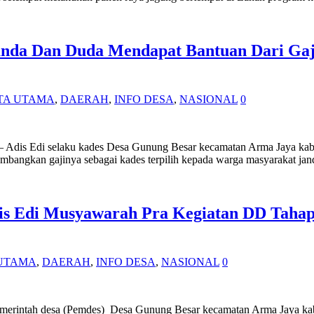
anda Dan Duda Mendapat Bantuan Dari Gaji
TA UTAMA
,
DAERAH
,
INFO DESA
,
NASIONAL
0
 – Adis Edi selaku kades Desa Gunung Besar kecamatan Arma Jaya ka
nyumbangkan gajinya sebagai kades terpilih kepada warga masyarakat ja
s Edi Musyawarah Pra Kegiatan DD Tahap 
 UTAMA
,
DAERAH
,
INFO DESA
,
NASIONAL
0
 Pemerintah desa (Pemdes) Desa Gunung Besar kecamatan Arma Jaya k