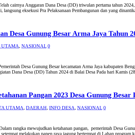
 Telah cairnya Anggaran Dana Desa (DD) triwulan pertama tahun 202
, langsung eksekusi Pra Pelaksanaan Pembangunan dan yang dinantik
n Desa Gunung Besar Arma Jaya Tahun 20
A UTAMA
,
NASIONAL
0
– Pemerintah Desa Gunung Besar kecamatan Arma Jaya kabupaten Beng
iatan Dana Desa (DD) Tahun 2024 di Balai Desa Pada hari Kamis (28
Ketahanan Pangan 2023 Desa Gunung Besar 
TA UTAMA
,
DAERAH
,
INFO DESA
,
NASIONAL
0
 – Dalam rangka mewujudkan ketahanan pangan, pemerintah Desa Gunu
t setempat melakukan panen raya jagung bertempat di Lahan progra