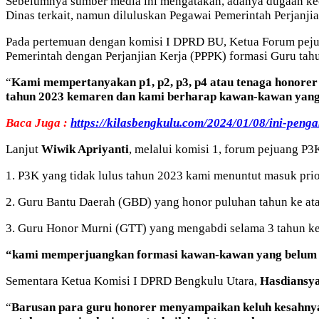
Sebelumnya sumber media ini mengatakan, adanya dugaan kec
Dinas terkait, namun diluluskan Pegawai Pemerintah Perjanji
Pada pertemuan dengan komisi I DPRD BU, Ketua Forum pej
Pemerintah dengan Perjanjian Kerja (PPPK) formasi Guru tah
“
Kami mempertanyakan p1, p2, p3, p4 atau tenaga honorer 
tahun 2023 kemaren dan kami berharap kawan-kawan yang 
Baca Juga :
https://kilasbengkulu.com/2024/01/08/ini-pen
Lanjut
Wiwik Apriyanti
, melalui komisi 1, forum pejuang P
1. P3K yang tidak lulus tahun 2023 kami menuntut masuk prio
2. Guru Bantu Daerah (GBD) yang honor puluhan tahun ke ata
3. Guru Honor Murni (GTT) yang mengabdi selama 3 tahun kea
“kami memperjuangkan formasi kawan-kawan yang belum dia
Sementara Ketua Komisi I DPRD Bengkulu Utara,
Hasdiansy
“
Barusan para guru honorer menyampaikan keluh kesahnya