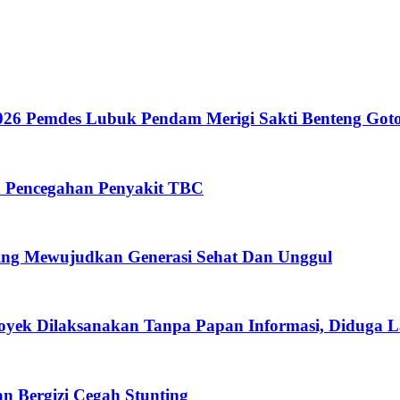
26 Pemdes Lubuk Pendam Merigi Sakti Benteng Got
n Pencegahan Penyakit TBC
ing Mewujudkan Generasi Sehat Dan Unggul
oyek Dilaksanakan Tanpa Papan Informasi, Diduga 
 Bergizi Cegah Stunting