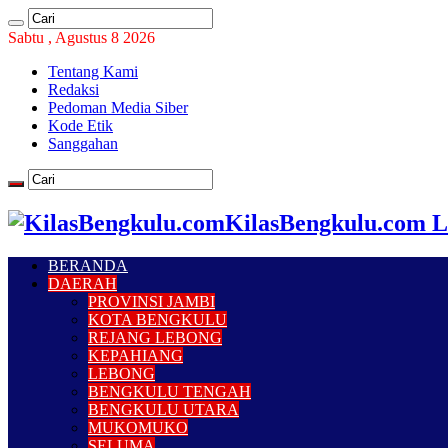
Sabtu , Agustus 8 2026
Tentang Kami
Redaksi
Pedoman Media Siber
Kode Etik
Sanggahan
KilasBengkulu.com L
BERANDA
DAERAH
PROVINSI JAMBI
KOTA BENGKULU
REJANG LEBONG
KEPAHIANG
LEBONG
BENGKULU TENGAH
BENGKULU UTARA
MUKOMUKO
SELUMA