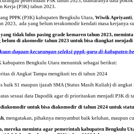
urangan penerimaan P3K tahun 2023, diantaranya data pokok p
an Kerja (P3K) tahun 2023.
uang PPPK (P3K) kabupaten Bengkulu Utara,
Wiwik Apriyanti
un 2023, ada yang belum terakomodir kendati masa kerjanya s
yang tidak lulus pasing grade kemaren tahun 2023, meminta 
belum di akomodir tahun 2023 untuk bisa diangkat menjadi
gakuan-dugaan-kecurangan-seleksi-pppk-guru-di-kabupaten-be
3K kabupaten Bengkulu Utara menuntuk sebagai berikut:
ritas di Angkat Tampa mengikuti tes di tahun 2024
s baik S1 maupun ijazah SMA (Status Masih Kuliah) di angkat
tas sesuai data Dapodik agar di prioritaskan menjadi P3K di 
komodir untuk bisa diakomodir di tahun 2024 untuk status
ah
, mengatakan, pihaknya menyambut baik keluhan, maupun c
, mereka meminta agar pemerintah kabupaten Bengkulu Uta