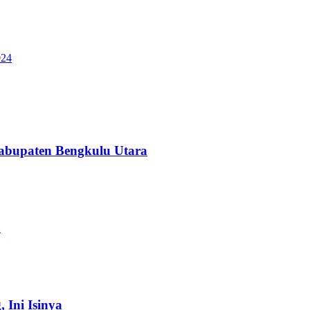
024
abupaten Bengkulu Utara
a
Ini Isinya