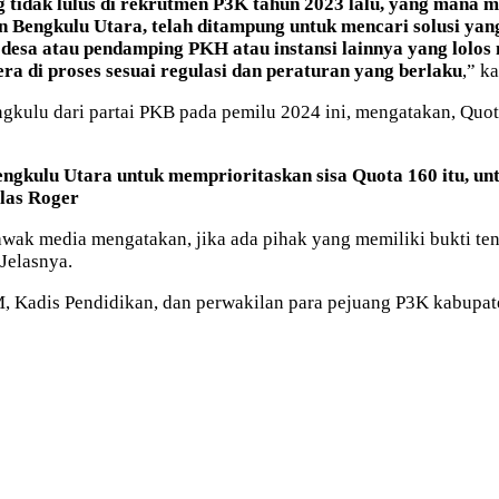
ng tidak lulus di rekrutmen P3K tahun 2023 lalu, yang mana
 Bengkulu Utara, telah ditampung untuk mencari solusi yang
 desa atau pendamping PKH atau instansi lainnya yang lolos
era di proses sesuai regulasi dan peraturan yang berlaku
,” k
ngkulu dari partai PKB pada pemilu 2024 ini, mengatakan, Qu
gkulu Utara untuk memprioritaskan sisa Quota 160 itu, un
elas Roger
wak media mengatakan, jika ada pihak yang memiliki bukti te
 Jelasnya.
M, Kadis Pendidikan, dan perwakilan para pejuang P3K kabupa