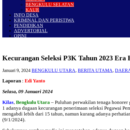
BENGKULU SELATAN
KAUR
INFO DESA
KRIMINAL DAN PERISTIWA
PENDIDIKAN
ADVERTORIAL
OPINI
Kecurangan Seleksi P3K Tahun 2023 Era 
Januari 9, 2024
BENGKULU UTARA
,
BERITA UTAMA
,
DAER
Laporan
:
Edi Yanto
Selasa, 09 Januari 2024
Kilas
,
Bengkulu Utara
– Puluhan perwakilan tenaga honorer 
1 adanya dugaan kecurangan penerimaan seleksi Pegawai Pem
mengabdi lebih dari 15 tahun, namun kurang adanya perhatia
(9/1/2024).