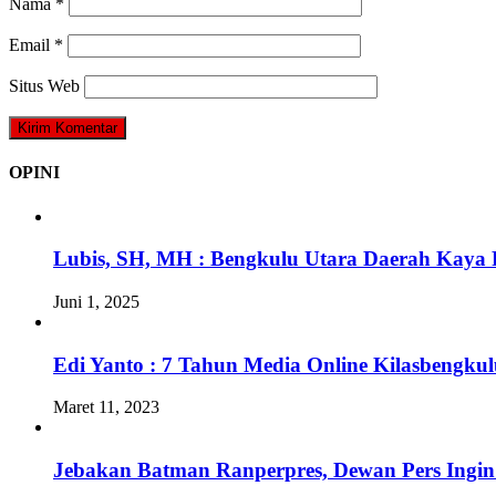
Nama
*
Email
*
Situs Web
OPINI
Lubis, SH, MH : Bengkulu Utara Daerah Kaya 
Juni 1, 2025
Edi Yanto : 7 Tahun Media Online Kilasbengk
Maret 11, 2023
Jebakan Batman Ranperpres, Dewan Pers Ingi