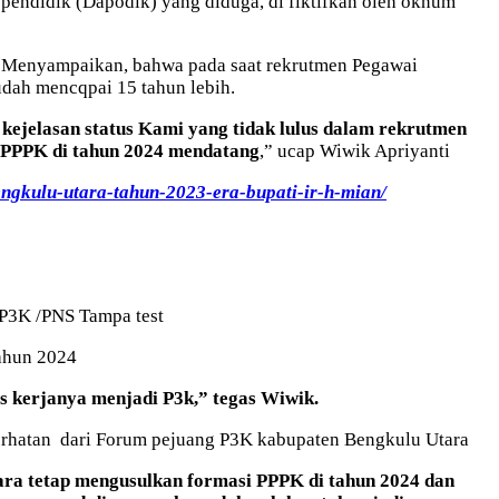
endidik (Dapodik) yang diduga, di fiktifkan oleh oknum
, Menyampaikan, bahwa pada saat rekrutmen Pegawai
udah mencqpai 15 tahun lebih.
kejelasan status Kami yang tidak lulus dalam rekrutmen
 PPPK di tahun 2024 mendatang
,” ucap Wiwik Apriyanti
ngkulu-utara-tahun-2023-era-bupati-ir-h-mian/
 P3K /PNS Tampa test
tahun 2024
 kerjanya menjadi P3k,” tegas Wiwik.
urhatan dari Forum pejuang P3K kabupaten Bengkulu Utara
ra tetap mengusulkan formasi PPPK di tahun 2024 dan