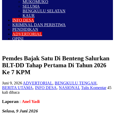
MUKOMUKO
SELUMA
BENGKULU SELATAN
KAUR
INFO DESA
KRIMINAL DAN PERISTIWA
PENDIDIKAN
ADVERTORIAL
OPINI
Pemdes Bajak Satu Di Benteng Salurkan
BLT-DD Tahap Pertama Di Tahun 2026
Ke 7 KPM
Juni 9, 2026
ADVERTORIAL
,
BENGKULU TENGAH
,
BERITA UTAMA
,
INFO DESA
,
NASIONAL
Tulis Komentar
45
kali dibaca
Laporan
:
Anel Yadi
Selasa, 9 Juni 2026