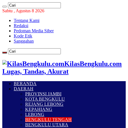
Sabtu , Agustus 8 2026
Tentang Kami
Redaksi
Pedoman Media Siber
Kode Etik
Sanggahan
KilasBengkulu.com
Lugas, Tandas, Akurat
BERANDA
DAERAH
PROVINSI JAMBI
KOTA BENGKULU
REJANG LEBONG
KEPAHIANG
LEBONG
BENGKULU TENGAH
BENGKULU UTARA