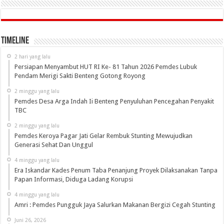
Timeline
2 hari yang lalu
Persiapan Menyambut HUT RI Ke- 81 Tahun 2026 Pemdes Lubuk
Pendam Merigi Sakti Benteng Gotong Royong
2 minggu yang lalu
Pemdes Desa Arga Indah Ii Benteng Penyuluhan Pencegahan Penyakit
TBC
2 minggu yang lalu
Pemdes Keroya Pagar Jati Gelar Rembuk Stunting Mewujudkan
Generasi Sehat Dan Unggul
4 minggu yang lalu
Era Iskandar Kades Penum Taba Penanjung Proyek Dilaksanakan Tanpa
Papan Informasi, Diduga Ladang Korupsi
4 minggu yang lalu
Amri : Pemdes Pungguk Jaya Salurkan Makanan Bergizi Cegah Stunting
Juni 26, 2026