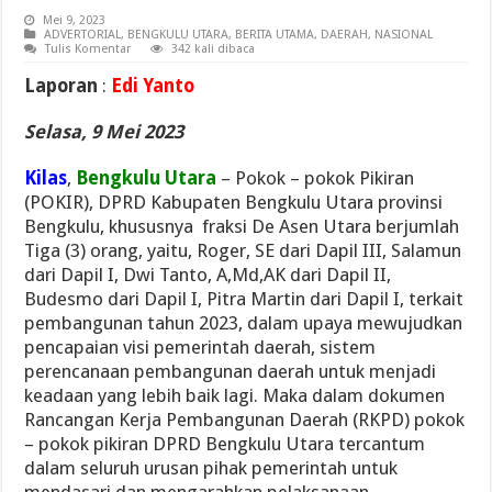
Mei 9, 2023
ADVERTORIAL
,
BENGKULU UTARA
,
BERITA UTAMA
,
DAERAH
,
NASIONAL
Tulis Komentar
342 kali dibaca
Laporan
:
Edi Yanto
Selasa, 9 Mei 2023
Kilas
,
Bengkulu Utara
– Pokok – pokok Pikiran
(POKIR), DPRD Kabupaten Bengkulu Utara provinsi
Bengkulu, khususnya fraksi De Asen Utara berjumlah
Tiga (3) orang, yaitu, Roger, SE dari Dapil III, Salamun
dari Dapil I, Dwi Tanto, A,Md,AK dari Dapil II,
Budesmo dari Dapil I, Pitra Martin dari Dapil I, terkait
pembangunan tahun 2023, dalam upaya mewujudkan
pencapaian visi pemerintah daerah, sistem
perencanaan pembangunan daerah untuk menjadi
keadaan yang lebih baik lagi. Maka dalam dokumen
Rancangan Kerja Pembangunan Daerah (RKPD) pokok
– pokok pikiran DPRD Bengkulu Utara tercantum
dalam seluruh urusan pihak pemerintah untuk