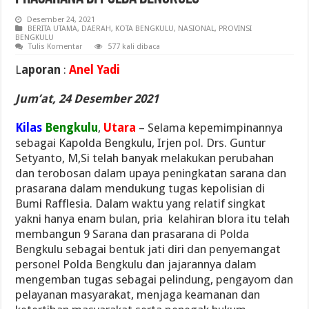
Desember 24, 2021
BERITA UTAMA
,
DAERAH
,
KOTA BENGKULU
,
NASIONAL
,
PROVINSI
BENGKULU
Tulis Komentar
577 kali dibaca
L
aporan
:
Anel Yadi
Jum’at, 24 Desember 2021
Kilas
Bengkulu
,
Utara
– Selama kepemimpinannya
sebagai Kapolda Bengkulu, Irjen pol. Drs. Guntur
Setyanto, M,Si telah banyak melakukan perubahan
dan terobosan dalam upaya peningkatan sarana dan
prasarana dalam mendukung tugas kepolisian di
Bumi Rafflesia. Dalam waktu yang relatif singkat
yakni hanya enam bulan, pria kelahiran blora itu telah
membangun 9 Sarana dan prasarana di Polda
Bengkulu sebagai bentuk jati diri dan penyemangat
personel Polda Bengkulu dan jajarannya dalam
mengemban tugas sebagai pelindung, pengayom dan
pelayanan masyarakat, menjaga keamanan dan