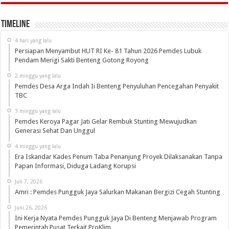
Timeline
4 hari yang lalu
Persiapan Menyambut HUT RI Ke- 81 Tahun 2026 Pemdes Lubuk
Pendam Merigi Sakti Benteng Gotong Royong
2 minggu yang lalu
Pemdes Desa Arga Indah Ii Benteng Penyuluhan Pencegahan Penyakit
TBC
3 minggu yang lalu
Pemdes Keroya Pagar Jati Gelar Rembuk Stunting Mewujudkan
Generasi Sehat Dan Unggul
4 minggu yang lalu
Era Iskandar Kades Penum Taba Penanjung Proyek Dilaksanakan Tanpa
Papan Informasi, Diduga Ladang Korupsi
Juli 7, 2026
Amri : Pemdes Pungguk Jaya Salurkan Makanan Bergizi Cegah Stunting
Juni 26, 2026
Ini Kerja Nyata Pemdes Pungguk Jaya Di Benteng Menjawab Program
Pemerintah Pusat Terkait ProKlim