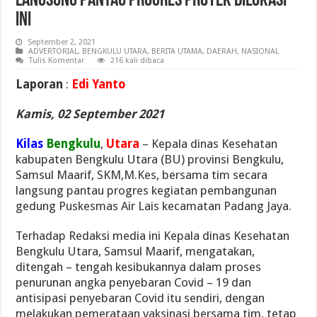
Langsung Pantau Progres Proyek Dilokasi
Ini
September 2, 2021
ADVERTORIAL
,
BENGKULU UTARA
,
BERITA UTAMA
,
DAERAH
,
NASIONAL
Tulis Komentar
216 kali dibaca
Laporan
:
Edi Yanto
Kamis, 02 September 2021
Kilas
Bengkulu
,
Utara
– Kepala dinas Kesehatan
kabupaten Bengkulu Utara (BU) provinsi Bengkulu,
Samsul Maarif, SKM,M.Kes, bersama tim secara
langsung pantau progres kegiatan pembangunan
gedung Puskesmas Air Lais kecamatan Padang Jaya.
Terhadap Redaksi media ini Kepala dinas Kesehatan
Bengkulu Utara, Samsul Maarif, mengatakan,
ditengah – tengah kesibukannya dalam proses
penurunan angka penyebaran Covid – 19 dan
antisipasi penyebaran Covid itu sendiri, dengan
melakukan pemerataan vaksinasi bersama tim, tetap