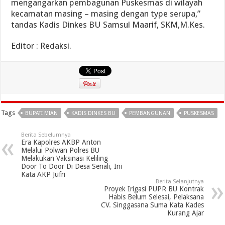
mengangarkan pembagunan Puskesmas di wilayah
kecamatan masing – masing dengan type serupa,”
tandas Kadis Dinkes BU Samsul Maarif, SKM,M.Kes.
Editor : Redaksi.
Tags
BUPATI MIAN
KADIS DINKES BU
PEMBANGUNAN
PUSKESMAS
Berita Sebelumnya
Era Kapolres AKBP Anton
Melalui Polwan Polres BU
Melakukan Vaksinasi Keliling
Door To Door Di Desa Senali, Ini
Kata AKP Jufri
Berita Selanjutnya
Proyek Irigasi PUPR BU Kontrak
Habis Belum Selesai, Pelaksana
CV. Singgasana Suma Kata Kades
Kurang Ajar