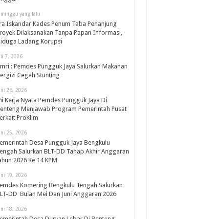
 minggu yang lalu
ra Iskandar Kades Penum Taba Penanjung
royek Dilaksanakan Tanpa Papan Informasi,
iduga Ladang Korupsi
uli 7, 2026
mri : Pemdes Pungguk Jaya Salurkan Makanan
ergizi Cegah Stunting
uni 26, 2026
ni Kerja Nyata Pemdes Pungguk Jaya Di
enteng Menjawab Program Pemerintah Pusat
erkait ProKlim
uni 25, 2026
emerintah Desa Pungguk Jaya Bengkulu
engah Salurkan BLT-DD Tahap Akhir Anggaran
ahun 2026 Ke 14 KPM
uni 19, 2026
emdes Komering Bengkulu Tengah Salurkan
LT-DD Bulan Mei Dan Juni Anggaran 2026
uni 18, 2026
emerintah Desa Duryan Lebar Di Benteng