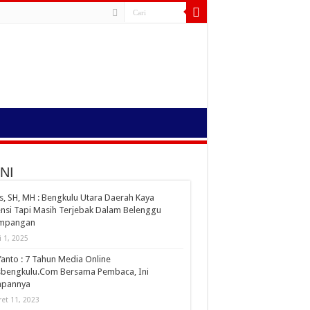
NI
s, SH, MH : Bengkulu Utara Daerah Kaya
nsi Tapi Masih Terjebak Dalam Belenggu
impangan
i 1, 2025
Yanto : 7 Tahun Media Online
sbengkulu.Com Bersama Pembaca, Ini
apannya
et 11, 2023