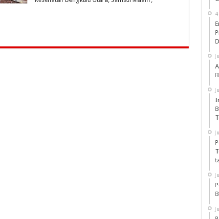
4
E
P
D
J
A
B
J
I
B
T
J
P
T
t
J
P
B
J
P