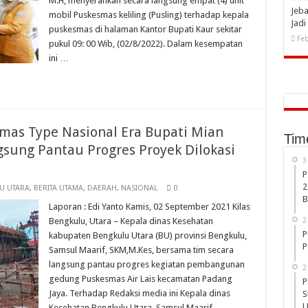
M.H, menyerahkan secara langsung empat (4) unit
Jeba
mobil Puskesmas keliling (Pusling) terhadap kepala
Jad
puskesmas di halaman Kantor Bupati Kaur sekitar
Feb
pukul 09: 00 Wib, (02/8/2022). Dalam kesempatan
ini …
s Type Nasional Era Bupati Mian
Tim
sung Pantau Progres Proyek Dilokasi
3
P
2
U UTARA
,
BERITA UTAMA
,
DAERAH
,
NASIONAL
0
B
Laporan : Edi Yanto Kamis, 02 September 2021 Kilas
Bengkulu, Utara – Kepala dinas Kesehatan
2
P
kabupaten Bengkulu Utara (BU) provinsi Bengkulu,
P
Samsul Maarif, SKM,M.Kes, bersama tim secara
langsung pantau progres kegiatan pembangunan
2
gedung Puskesmas Air Lais kecamatan Padang
P
Jaya. Terhadap Redaksi media ini Kepala dinas
S
U
Kesehatan Bengkulu Utara, Samsul Maarif,