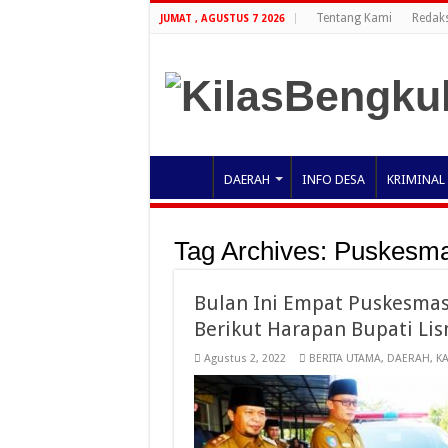
Tentang Kami
Redaks
JUMAT , AGUSTUS 7 2026
DAERAH
INFO DESA
KRIMINAL
Tag Archives:
Puskesm
Bulan Ini Empat Puskesmas
Berikut Harapan Bupati Li
Agustus 2, 2022
BERITA UTAMA
,
DAERAH
,
K