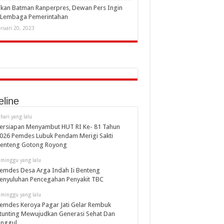
kan Batman Ranperpres, Dewan Pers Ingin
i Lembaga Pemerintahan
ruari 20, 2023
eline
 hari yang lalu
ersiapan Menyambut HUT RI Ke- 81 Tahun
026 Pemdes Lubuk Pendam Merigi Sakti
enteng Gotong Royong
 minggu yang lalu
emdes Desa Arga Indah Ii Benteng
enyuluhan Pencegahan Penyakit TBC
 minggu yang lalu
emdes Keroya Pagar Jati Gelar Rembuk
tunting Mewujudkan Generasi Sehat Dan
nggul