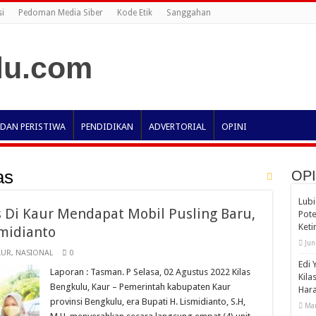
i
Pedoman Media Siber
Kode Etik
Sanggahan
 DAN PERISTIWA
PENDIDIKAN
ADVERTORIAL
OPINI
as
OPI
Lubi
 Di Kaur Mendapat Mobil Pusling Baru,
Pote
Ket
smidianto
Jun
AUR
,
NASIONAL
0
Edi 
Laporan : Tasman. P Selasa, 02 Agustus 2022 Kilas
Kila
Bengkulu, Kaur – Pemerintah kabupaten Kaur
Har
provinsi Bengkulu, era Bupati H. Lismidianto, S.H,
Mar