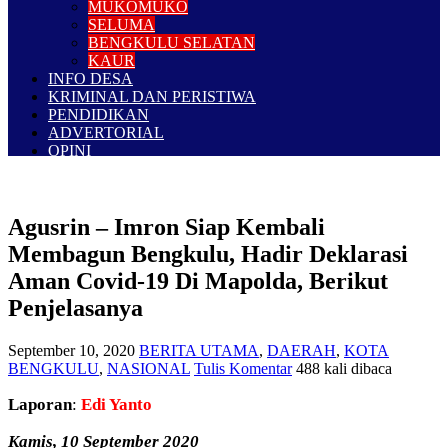
MUKOMUKO
SELUMA
BENGKULU SELATAN
KAUR
INFO DESA
KRIMINAL DAN PERISTIWA
PENDIDIKAN
ADVERTORIAL
OPINI
Agusrin – Imron Siap Kembali
Membagun Bengkulu, Hadir Deklarasi
Aman Covid-19 Di Mapolda, Berikut
Penjelasanya
September 10, 2020
BERITA UTAMA
,
DAERAH
,
KOTA
BENGKULU
,
NASIONAL
Tulis Komentar
488 kali dibaca
Laporan
:
Edi Yanto
Kamis, 10 September 2020