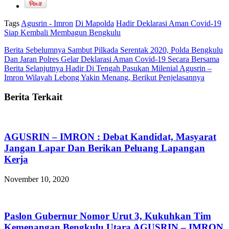
Tags
Agusrin - Imron
Di Mapolda
Hadir Deklarasi Aman Covid-19
Siap Kembali Membagun Bengkulu
Berita Sebelumnya
Sambut Pilkada Serentak 2020, Polda Bengkulu
Dan Jaran Polres Gelar Deklarasi Aman Covid-19 Secara Bersama
Berita Selanjutnya
Hadir Di Tengah Pasukan Milenial Agusrin –
Imron Wilayah Lebong Yakin Menang, Berikut Penjelasannya
Berita Terkait
AGUSRIN – IMRON : Debat Kandidat, Masyarat
Jangan Lapar Dan Berikan Peluang Lapangan
Kerja
November 10, 2020
Paslon Gubernur Nomor Urut 3, Kukuhkan Tim
Kemenangan Bengkulu Utara AGUSRIN – IMRON