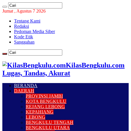
Jumat , Agustus 7 2026
Tentang Kami
Redaksi
Pedoman Media Siber
Kode Etik
Sanggahan
KilasBengkulu.com
Lugas, Tandas, Akurat
BERANDA
DAERAH
PROVINSI JAMBI
KOTA BENGKULU
REJANG LEBONG
KEPAHIANG
LEBONG
BENGKULU TENGAH
BENGKULU UTARA