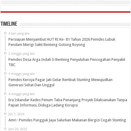
Timeline
4 hari yang lalu
Persiapan Menyambut HUT RI Ke- 81 Tahun 2026 Pemdes Lubuk
Pendam Merigi Sakti Benteng Gotong Royong
2 minggu yang lalu
Pemdes Desa Arga Indah Ii Benteng Penyuluhan Pencegahan Penyakit
TBC
3 minggu yang lalu
Pemdes Keroya Pagar Jati Gelar Rembuk Stunting Mewujudkan
Generasi Sehat Dan Unggul
4 minggu yang lalu
Era Iskandar Kades Penum Taba Penanjung Proyek Dilaksanakan Tanpa
Papan Informasi, Diduga Ladang Korupsi
Juli 7, 2026
Amri : Pemdes Pungguk Jaya Salurkan Makanan Bergizi Cegah Stunting
Juni 26, 2026