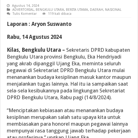
Agustus 14, 2024
ADVERTORIAL
,
BENGKULU UTARA
,
BERITA UTAMA
,
DAERAH
,
NASIONAL
Tulis Komentar
119 kali dibaca
Laporan :
Aryon
Suswanto
Rabu, 14
Agustus 2024
Kilas,
Bengkulu
Utara
–
Sekretaris DPRD kabupaten
Bengkulu Utara provinsi Bengkulu, Eka Hendriyadi
yang akrab dipanggil Ujang Eka, meminta seluruh
pegawai di Sekretariat DPRD Bengkulu Utara mulai
menanankan budaya kesiplinan masuk kantor maupun
menjalankan tugas lainnya. Hal itu ia sampaikan saat
sela-sela kesibukannya pada lingkungan Sekretariat
DPRD Bengkulu Utara, Rabu pagi (14/8/2024).
“Menciptakan kebiasaan atau menanankan budaya
kesiplinan merupakan salah satu upaya kita untuk
membiasakan para honorel maupun pegawai lainnya
mempunyai rasa tanggung jawab terhadap pekerjaan
atau profesinya,” ungkap Ujang Eka.