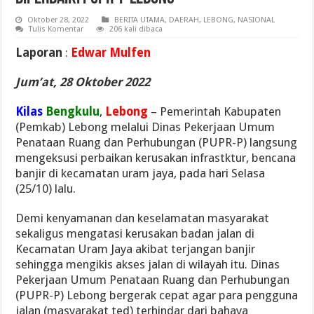
Oktober 28, 2022
BERITA UTAMA
,
DAERAH
,
LEBONG
,
NASIONAL
Tulis Komentar
206 kali dibaca
Laporan
:
Edwar Mulfen
Jum’at, 28 Oktober 2022
Kilas
Bengkulu
,
Lebong
– Pemerintah Kabupaten
(Pemkab) Lebong melalui Dinas Pekerjaan Umum
Penataan Ruang dan Perhubungan (PUPR-P) langsung
mengeksusi perbaikan kerusakan infrastktur, bencana
banjir di kecamatan uram jaya, pada hari Selasa
(25/10) lalu.
Demi kenyamanan dan keselamatan masyarakat
sekaligus mengatasi kerusakan badan jalan di
Kecamatan Uram Jaya akibat terjangan banjir
sehingga mengikis akses jalan di wilayah itu. Dinas
Pekerjaan Umum Penataan Ruang dan Perhubungan
(PUPR-P) Lebong bergerak cepat agar para pengguna
jalan (masyarakat ted) terhindar dari bahaya