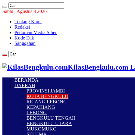
Sabtu , Agustus 8 2026
Tentang Kami
Redaksi
Pedoman Media Siber
Kode Etik
Sanggahan
KilasBengkulu.com L
BERANDA
DAERAH
PROVINSI JAMBI
KOTA BENGKULU
REJANG LEBONG
KEPAHIANG
LEBONG
BENGKULU TENGAH
BENGKULU UTARA
MUKOMUKO
SELUMA