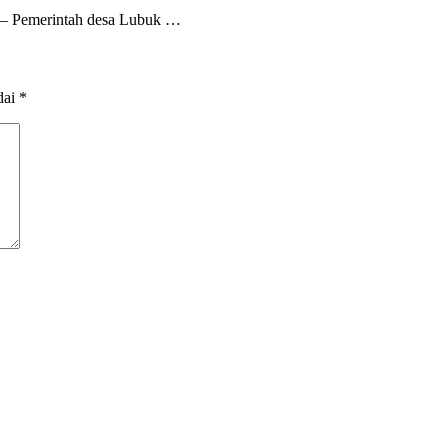
h – Pemerintah desa Lubuk …
dai
*