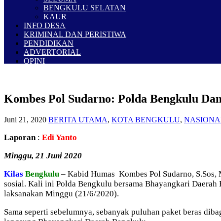
BENGKULU SELATAN
KAUR
INFO DESA
KRIMINAL DAN PERISTIWA
PENDIDIKAN
ADVERTORIAL
OPINI
Kombes Pol Sudarno: Polda Bengkulu Dan 
Juni 21, 2020
BERITA UTAMA
,
KOTA BENGKULU
,
NASIONA
Laporan
:
Edi Yanto
Minggu, 21 Juni 2020
Kilas
Bengkulu
– Kabid Humas Kombes Pol Sudarno, S.Sos, 
sosial. Kali ini Polda Bengkulu bersama Bhayangkari Daerah
laksanakan Minggu (21/6/2020).
Sama seperti sebelumnya, sebanyak puluhan paket beras dibagi