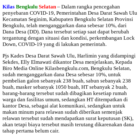
Kilas
Bengkulu
Selatan
– Dalam rangka pencegahan
penyebaran COVID-19, Pemerintahan Desa Darat Sawah Ulu
Kecamatan Seginim, Kabupaten Bengkulu Selatan Provinsi
Bengkulu, telah menganggarkan dana sebesar 10%, dari
Dana Desa (DD). Dana tersebut setiap saat dapat berubah
tergantung dengan situasi dan kondisi, perkembangan Lock
Down, COVID-19 yang di lakukan pemerintah.
Pjs Kades Desa Darat Sawah Ulu, Harlimin yang didampingi
Sekdes, Elly Elmawati dikantor Desa menjelaskan, Kepada
Biro Media Online Kilasbengkulu.com, Bengkulu Selatan,
sudah menganggarkan dana Desa sebesar 10%, untuk
pembelian galon sebanyak 238 buah, sabun sebanyak 238
buah, masker sebanyak 1050 buah, HT sebanyak 2 buah,
barang-barang tersebut sudah dibagikan kesetiap rumah
warga dan fasilitas umum, sedangkan HT ditempatkan di
kantor Desa, sebagai alat komunikasi, sedangkan untuk
makan minum para relawan sudah diberikan semenjak
relawan tersebut sudah mendapatkan surat keputusan (SK),
akan tetapi biaya tersebut masih terutang dikarenakan dana
tahap pertama belum cair.