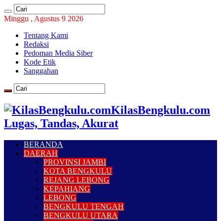
Minggu , Agustus 9 2026
Tentang Kami
Redaksi
Pedoman Media Siber
Kode Etik
Sanggahan
KilasBengkulu.com
Lugas, Tandas, Akurat
BERANDA
DAERAH
PROVINSI JAMBI
KOTA BENGKULU
REJANG LEBONG
KEPAHIANG
LEBONG
BENGKULU TENGAH
BENGKULU UTARA