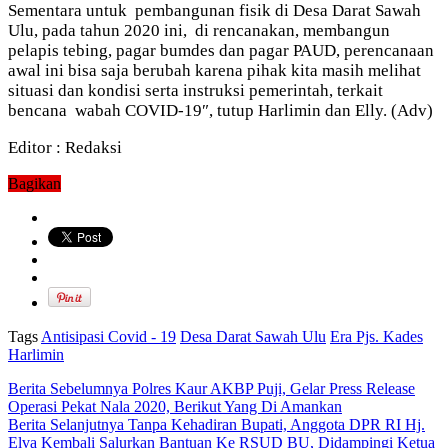
Sementara untuk pembangunan fisik di Desa Darat Sawah
Ulu, pada tahun 2020 ini, di rencanakan, membangun
pelapis tebing, pagar bumdes dan pagar PAUD, perencanaan
awal ini bisa saja berubah karena pihak kita masih melihat
situasi dan kondisi serta instruksi pemerintah, terkait
bencana wabah COVID-19″, tutup Harlimin dan Elly. (Adv)
Editor : Redaksi
Bagikan
Tags
Antisipasi Covid - 19
Desa Darat Sawah Ulu
Era Pjs. Kades
Harlimin
Berita Sebelumnya
Polres Kaur AKBP Puji, Gelar Press Release
Operasi Pekat Nala 2020, Berikut Yang Di Amankan
Berita Selanjutnya
Tanpa Kehadiran Bupati, Anggota DPR RI Hj.
Elva Kembali Salurkan Bantuan Ke RSUD BU, Didampingi Ketua