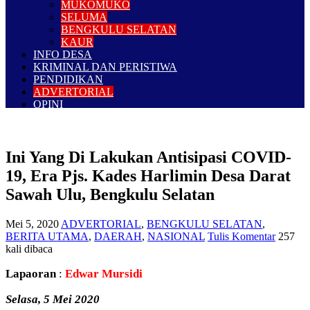
MUKOMUKO
SELUMA
BENGKULU SELATAN
KAUR
INFO DESA
KRIMINAL DAN PERISTIWA
PENDIDIKAN
ADVERTORIAL
OPINI
Ini Yang Di Lakukan Antisipasi COVID-
19, Era Pjs. Kades Harlimin Desa Darat
Sawah Ulu, Bengkulu Selatan
Mei 5, 2020
ADVERTORIAL
,
BENGKULU SELATAN
,
BERITA UTAMA
,
DAERAH
,
NASIONAL
Tulis Komentar
257
kali dibaca
Lapaoran
:
Edwar Mursidi
Selasa, 5 Mei 2020