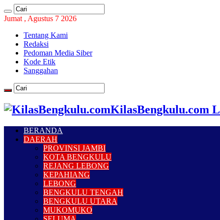
Jumat , Agustus 7 2026
Tentang Kami
Redaksi
Pedoman Media Siber
Kode Etik
Sanggahan
KilasBengkulu.com L
BERANDA
DAERAH
PROVINSI JAMBI
KOTA BENGKULU
REJANG LEBONG
KEPAHIANG
LEBONG
BENGKULU TENGAH
BENGKULU UTARA
MUKOMUKO
SELUMA