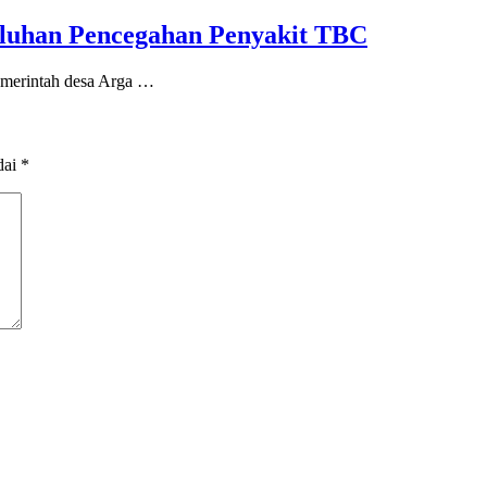
uluhan Pencegahan Penyakit TBC
emerintah desa Arga …
dai
*