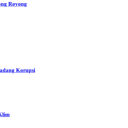
ong Royong
Ladang Korupsi
Klim