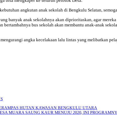
ga bisa mengkaper ke seluruh pelosok Desa.
kebutuhan angkutan anak sekolah di Bengkulu Selatan, semoga 
 yang banyak anak sekolahnya akan diprioritaskan, agar merek
engan bertambahnya bus sekolah akan membantu anak-anak sekol
mengurangi angka kecelakaan lalu lintas yang melibatkan pela
US
A PERAMPAS HUTAN KAWASAN BENGKULU UTARA
DESA MUARA SAUNG KAUR MENUJU 2020, INI PROGRAMN