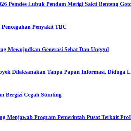
26 Pemdes Lubuk Pendam Merigi Sakti Benteng Got
n Pencegahan Penyakit TBC
ing Mewujudkan Generasi Sehat Dan Unggul
oyek Dilaksanakan Tanpa Papan Informasi, Diduga 
 Bergizi Cegah Stunting
eng Menjawab Program Pemerintah Pusat Terkait Pro