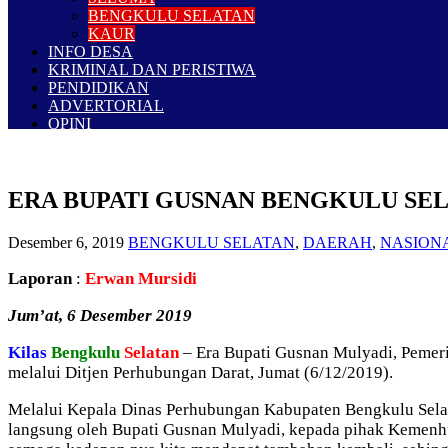
BENGKULU SELATAN
KAUR
INFO DESA
KRIMINAL DAN PERISTIWA
PENDIDIKAN
ADVERTORIAL
OPINI
ERA BUPATI GUSNAN BENGKULU SE
Desember 6, 2019
BENGKULU SELATAN
,
DAERAH
,
NASION
Laporan
:
Erwan Mursidi
Jum’at, 6 Desember 2019
Kilas
Bengkulu
Selatan
– Era Bupati Gusnan Mulyadi, Pemeri
melalui Ditjen Perhubungan Darat, Jumat (6/12/2019).
Melalui Kepala Dinas Perhubungan Kabupaten Bengkulu Selat
langsung oleh Bupati Gusnan Mulyadi, kepada pihak Kemenhu