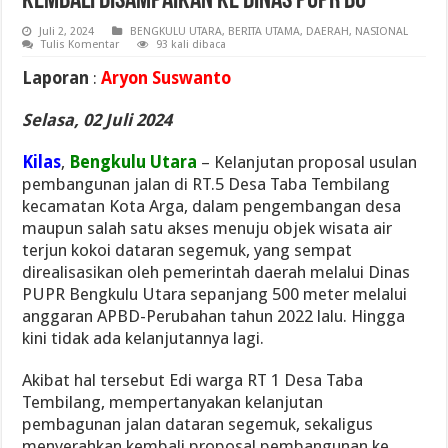
Kembali Disampaikan Ke Dinas PUPR BU
Juli 2, 2024
BENGKULU UTARA
,
BERITA UTAMA
,
DAERAH
,
NASIONAL
Tulis Komentar
93 kali dibaca
Laporan
:
Aryon Suswanto
Selasa, 02 Juli 2024
Kilas
,
Bengkulu Utara
– Kelanjutan proposal usulan
pembangunan jalan di RT.5 Desa Taba Tembilang
kecamatan Kota Arga, dalam pengembangan desa
maupun salah satu akses menuju objek wisata air
terjun kokoi dataran segemuk, yang sempat
direalisasikan oleh pemerintah daerah melalui Dinas
PUPR Bengkulu Utara sepanjang 500 meter melalui
anggaran APBD-Perubahan tahun 2022 lalu. Hingga
kini tidak ada kelanjutannya lagi.
Akibat hal tersebut Edi warga RT 1 Desa Taba
Tembilang, mempertanyakan kelanjutan
pembagunan jalan dataran segemuk, sekaligus
menyerahkan kembali proposal pembangunan ke