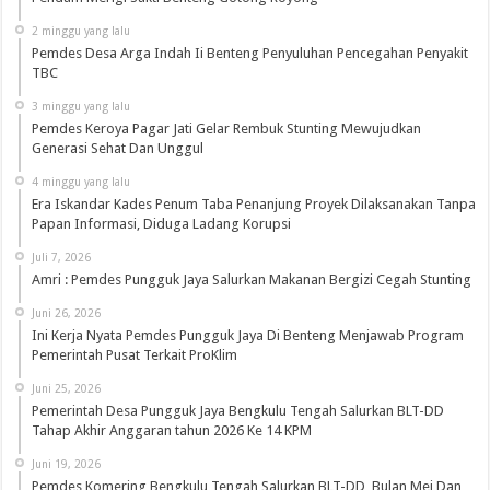
2 minggu yang lalu
Pemdes Desa Arga Indah Ii Benteng Penyuluhan Pencegahan Penyakit
TBC
3 minggu yang lalu
Pemdes Keroya Pagar Jati Gelar Rembuk Stunting Mewujudkan
Generasi Sehat Dan Unggul
4 minggu yang lalu
Era Iskandar Kades Penum Taba Penanjung Proyek Dilaksanakan Tanpa
Papan Informasi, Diduga Ladang Korupsi
Juli 7, 2026
Amri : Pemdes Pungguk Jaya Salurkan Makanan Bergizi Cegah Stunting
Juni 26, 2026
Ini Kerja Nyata Pemdes Pungguk Jaya Di Benteng Menjawab Program
Pemerintah Pusat Terkait ProKlim
Juni 25, 2026
Pemerintah Desa Pungguk Jaya Bengkulu Tengah Salurkan BLT-DD
Tahap Akhir Anggaran tahun 2026 Ke 14 KPM
Juni 19, 2026
Pemdes Komering Bengkulu Tengah Salurkan BLT-DD Bulan Mei Dan