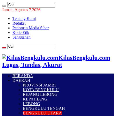
Jumat , Agustus 7 2026
Tentang Kami
Redaksi
Pedoman Media Siber
Kode Etik
Sanggahan
KilasBengkulu.com
Lugas, Tandas, Akurat
BERANDA
DAERAH
PROVINSI JAMBI
KOTA BENGKULU
REJANG LEBONG
KEPAHIANG
LEBONG
BENGKULU TENGAH
BENGKULU UTARA