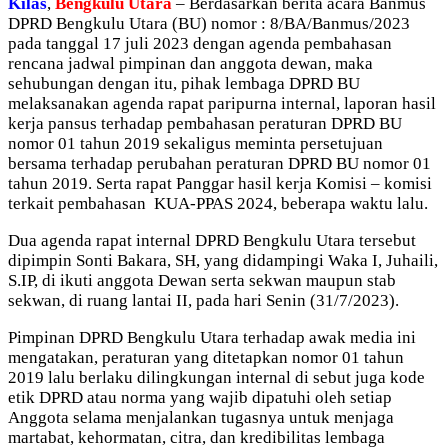
Kilas
,
Bengkulu Utara
– Berdasarkan berita acara Banmus
DPRD Bengkulu Utara (BU) nomor : 8/BA/Banmus/2023
pada tanggal 17 juli 2023 dengan agenda pembahasan
rencana jadwal pimpinan dan anggota dewan, maka
sehubungan dengan itu, pihak lembaga DPRD BU
melaksanakan agenda rapat paripurna internal, laporan hasil
kerja pansus terhadap pembahasan peraturan DPRD BU
nomor 01 tahun 2019 sekaligus meminta persetujuan
bersama terhadap perubahan peraturan DPRD BU nomor 01
tahun 2019. Serta rapat Panggar hasil kerja Komisi – komisi
terkait pembahasan KUA-PPAS 2024, beberapa waktu lalu.
Dua agenda rapat internal DPRD Bengkulu Utara tersebut
dipimpin Sonti Bakara, SH, yang didampingi Waka I, Juhaili,
S.IP, di ikuti anggota Dewan serta sekwan maupun stab
sekwan, di ruang lantai II, pada hari Senin (31/7/2023).
Pimpinan DPRD Bengkulu Utara terhadap awak media ini
mengatakan, peraturan yang ditetapkan nomor 01 tahun
2019 lalu berlaku dilingkungan internal di sebut juga kode
etik DPRD atau norma yang wajib dipatuhi oleh setiap
Anggota selama menjalankan tugasnya untuk menjaga
martabat, kehormatan, citra, dan kredibilitas lembaga