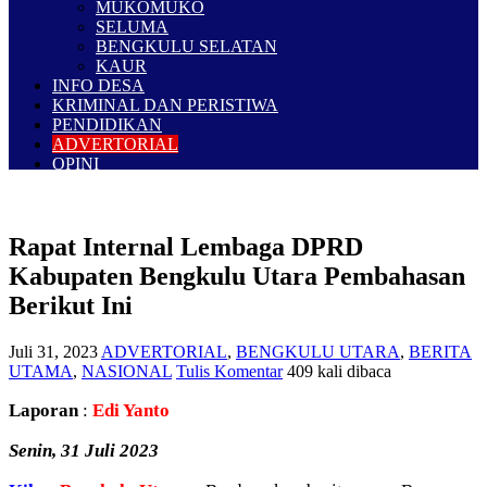
MUKOMUKO
SELUMA
BENGKULU SELATAN
KAUR
INFO DESA
KRIMINAL DAN PERISTIWA
PENDIDIKAN
ADVERTORIAL
OPINI
Rapat Internal Lembaga DPRD
Kabupaten Bengkulu Utara Pembahasan
Berikut Ini
Juli 31, 2023
ADVERTORIAL
,
BENGKULU UTARA
,
BERITA
UTAMA
,
NASIONAL
Tulis Komentar
409 kali dibaca
Laporan
:
Edi Yanto
Senin, 31 Juli 2023