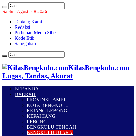
Sabtu , Agustus 8 2026
Tentang Kami
Redaksi
Pedoman Media Siber
Kode Etik
Sanggahan
KilasBengkulu.com
Lugas, Tandas, Akurat
BERANDA
DAERAH
PROVINSI JAMBI
KOTA BENGKULU
REJANG LEBONG
KEPAHIANG
LEBONG
BENGKULU TENGAH
BENGKULU UTARA