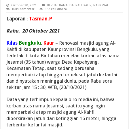
Oktober 20, 2021
BERITA UTAMA
,
DAERAH
,
KAUR
,
NASIONAL
Tulis Komentar
152 kali dibaca
Laporan
:
Tasman.P
Rabu, 20 Oktober 2021
Kilas
Bengkulu
,
Kaur
– Renovasi masjid agung Al-
Kahfi di kabupaten Kaur provinsi Bengkulu, yang
terletak di kota Bintuhan menelan korban atas nama
Jesamsi (35 tahun) warga Desa Kepahyang,
Kecamatan Tetap, saat sedang berusaha
memperbaiki atap hingga terpeleset jatuh ke lantai
dan dinyatakan meninggal dunia, pada Rabu sore
sekitar jam 15 : 30, WIB, (20/10/2021).
Data yang terhimpun kepala biro media ini, bahwa
korban atas nama Jesamsi, saat itu yang ingin
memperbaiki atap masjid agung Al-Kahfi,
diperkirakan jatuh dari ketinggian 16 meter, hingga
terbentur ke lantai masjid.