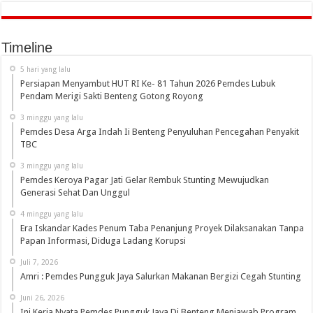
Timeline
5 hari yang lalu
Persiapan Menyambut HUT RI Ke- 81 Tahun 2026 Pemdes Lubuk
Pendam Merigi Sakti Benteng Gotong Royong
3 minggu yang lalu
Pemdes Desa Arga Indah Ii Benteng Penyuluhan Pencegahan Penyakit
TBC
3 minggu yang lalu
Pemdes Keroya Pagar Jati Gelar Rembuk Stunting Mewujudkan
Generasi Sehat Dan Unggul
4 minggu yang lalu
Era Iskandar Kades Penum Taba Penanjung Proyek Dilaksanakan Tanpa
Papan Informasi, Diduga Ladang Korupsi
Juli 7, 2026
Amri : Pemdes Pungguk Jaya Salurkan Makanan Bergizi Cegah Stunting
Juni 26, 2026
Ini Kerja Nyata Pemdes Pungguk Jaya Di Benteng Menjawab Program