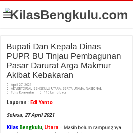
Bupati Dan Kepala Dinas
PUPR BU Tinjau Pembagunan
Pasar Darurat Arga Makmur
Akibat Kebakaran
April 27, 2021
ADVERTORIAL
,
BENGKULU UTARA
,
BERITA UTAMA
,
NASIONAL
Tulis Komentar
115 kali dibaca
Laporan
:
Edi Yanto
Selasa, 27 April 2021
Kilas
Bengkulu
,
Utara
– Masih belum rampungnya