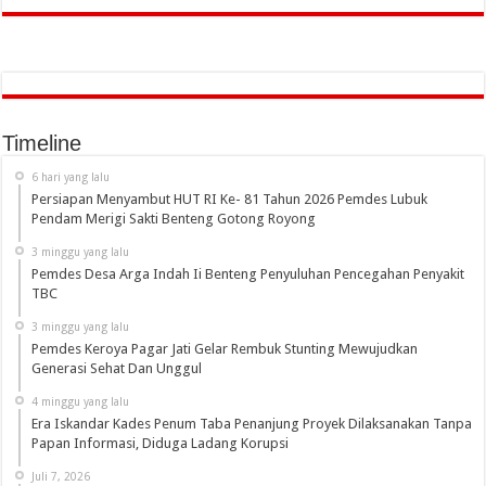
Timeline
6 hari yang lalu
Persiapan Menyambut HUT RI Ke- 81 Tahun 2026 Pemdes Lubuk
Pendam Merigi Sakti Benteng Gotong Royong
3 minggu yang lalu
Pemdes Desa Arga Indah Ii Benteng Penyuluhan Pencegahan Penyakit
TBC
3 minggu yang lalu
Pemdes Keroya Pagar Jati Gelar Rembuk Stunting Mewujudkan
Generasi Sehat Dan Unggul
4 minggu yang lalu
Era Iskandar Kades Penum Taba Penanjung Proyek Dilaksanakan Tanpa
Papan Informasi, Diduga Ladang Korupsi
Juli 7, 2026