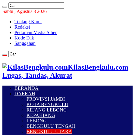
Sabtu , Agustus 8 2026
Tentang Kami
Redaksi
Pedoman Media Siber
Kode Etik
Sanggahan
KilasBengkulu.com
Lugas, Tandas, Akurat
BERANDA
DAERAH
PROVINSI JAMBI
KOTA BENGKULU
REJANG LEBONG
KEPAHIANG
LEBONG
BENGKULU TENGAH
BENGKULU UTARA