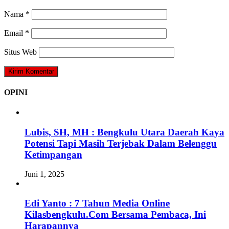
Nama
*
Email
*
Situs Web
OPINI
Lubis, SH, MH : Bengkulu Utara Daerah Kaya
Potensi Tapi Masih Terjebak Dalam Belenggu
Ketimpangan
Juni 1, 2025
Edi Yanto : 7 Tahun Media Online
Kilasbengkulu.Com Bersama Pembaca, Ini
Harapannya