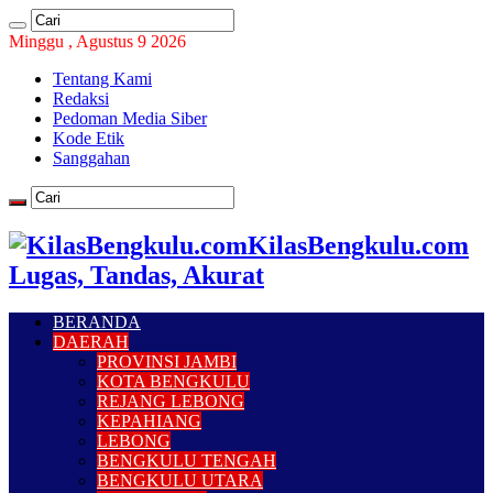
Minggu , Agustus 9 2026
Tentang Kami
Redaksi
Pedoman Media Siber
Kode Etik
Sanggahan
KilasBengkulu.com
Lugas, Tandas, Akurat
BERANDA
DAERAH
PROVINSI JAMBI
KOTA BENGKULU
REJANG LEBONG
KEPAHIANG
LEBONG
BENGKULU TENGAH
BENGKULU UTARA