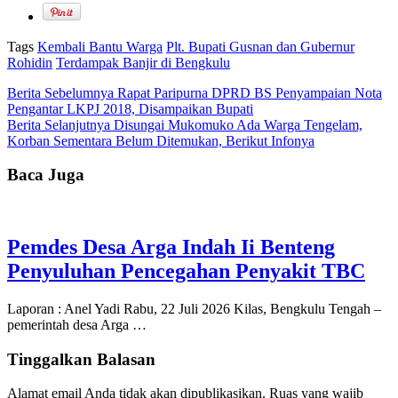
Tags
Kembali Bantu Warga
Plt. Bupati Gusnan dan Gubernur
Rohidin
Terdampak Banjir di Bengkulu
Berita Sebelumnya
Rapat Paripurna DPRD BS Penyampaian Nota
Pengantar LKPJ 2018, Disampaikan Bupati
Berita Selanjutnya
Disungai Mukomuko Ada Warga Tengelam,
Korban Sementara Belum Ditemukan, Berikut Infonya
Baca Juga
Pemdes Desa Arga Indah Ii Benteng
Penyuluhan Pencegahan Penyakit TBC
Laporan : Anel Yadi Rabu, 22 Juli 2026 Kilas, Bengkulu Tengah –
pemerintah desa Arga …
Tinggalkan Balasan
Alamat email Anda tidak akan dipublikasikan.
Ruas yang wajib