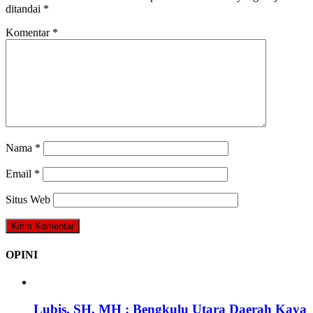
ditandai
*
Komentar
*
Nama
*
Email
*
Situs Web
OPINI
Lubis, SH, MH : Bengkulu Utara Daerah Kaya