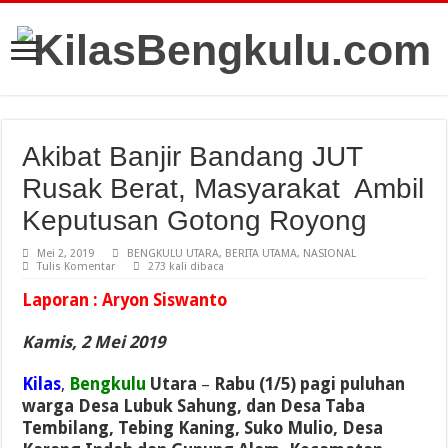
Akibat Banjir Bandang JUT
Rusak Berat, Masyarakat Ambil
Keputusan Gotong Royong
Mei 2, 2019
BENGKULU UTARA
,
BERITA UTAMA
,
NASIONAL
Tulis Komentar
273 kali dibaca
Laporan : Aryon Siswanto
Kamis, 2 Mei 2019
Kilas
,
Bengkulu
Utara
–
Rabu (1/5) pagi puluhan
warga Desa Lubuk Sahung, dan Desa Taba
Tembilang, Tebing Kaning, Suko Mulio, Desa