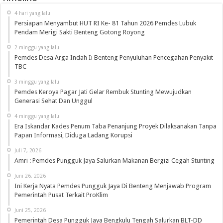
4 hari yang lalu
Persiapan Menyambut HUT RI Ke- 81 Tahun 2026 Pemdes Lubuk
Pendam Merigi Sakti Benteng Gotong Royong
2 minggu yang lalu
Pemdes Desa Arga Indah Ii Benteng Penyuluhan Pencegahan Penyakit
TBC
3 minggu yang lalu
Pemdes Keroya Pagar Jati Gelar Rembuk Stunting Mewujudkan
Generasi Sehat Dan Unggul
4 minggu yang lalu
Era Iskandar Kades Penum Taba Penanjung Proyek Dilaksanakan Tanpa
Papan Informasi, Diduga Ladang Korupsi
Juli 7, 2026
Amri : Pemdes Pungguk Jaya Salurkan Makanan Bergizi Cegah Stunting
Juni 26, 2026
Ini Kerja Nyata Pemdes Pungguk Jaya Di Benteng Menjawab Program
Pemerintah Pusat Terkait ProKlim
Juni 25, 2026
Pemerintah Desa Pungguk Jaya Bengkulu Tengah Salurkan BLT-DD