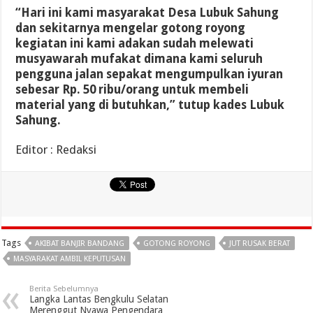
“Hari ini kami masyarakat Desa Lubuk Sahung
dan sekitarnya mengelar gotong royong
kegiatan ini kami adakan sudah melewati
musyawarah mufakat dimana kami seluruh
pengguna jalan sepakat mengumpulkan iyuran
sebesar Rp. 50 ribu/orang untuk membeli
material yang di butuhkan,” tutup kades Lubuk
Sahung.
Editor : Redaksi
Tags
AKIBAT BANJIR BANDANG
GOTONG ROYONG
JUT RUSAK BERAT
MASYARAKAT AMBIL KEPUTUSAN
Berita Sebelumnya
Langka Lantas Bengkulu Selatan
Merenggut Nyawa Pengendara