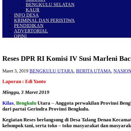
BENGKULU SELATAN
KAUR
INFO DESA
KRIMINAL DAN PERISTIWA
PENDIDIKAN
ADVERTORIAL
OPINI
Reses DPR RI Komisi IV Susi Marleni Ba
Maret 3, 2019
BENGKULU UTARA
,
BERITA UTAMA
,
NASIO
Laporan : Edi Yanto
Minggu, 3 Maret 2019
Kilas
,
Bengkulu
Utara
–
Anggota perwakilan Provinsi Bengk
dari partai Gerindra Provinsi Bengkulu.
Kegiatan Reses berlangsung di Desa Talang Denau Kecamat
kelompok tani, serta toko – toko masyarakat dan masyara