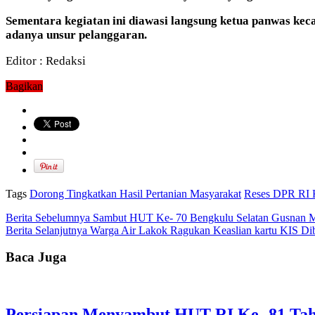
Sementara kegiatan ini diawasi langsung ketua panwas keca
adanya unsur pelanggaran.
Editor : Redaksi
Bagikan
Tags
Dorong Tingkatkan Hasil Pertanian Masyarakat
Reses DPR RI 
Berita Sebelumnya
Sambut HUT Ke- 70 Bengkulu Selatan Gusnan Muly
Berita Selanjutnya
Warga Air Lakok Ragukan Keaslian kartu KIS Di
Baca Juga
Persiapan Menyambut HUT RI Ke- 81 Tah