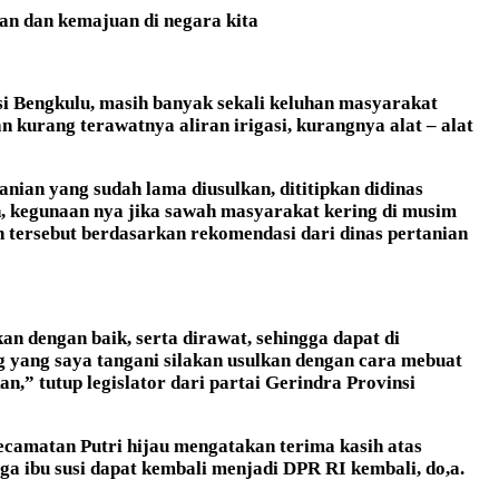
han dan kemajuan di
negara kita
si Bengkulu, masih banyak sekali keluhan masyarakat
 kurang terawatnya aliran irigasi, kurangnya alat – alat
anian yang sudah lama diusulkan, dititipkan didinas
h, kegunaan nya jika sawah masyarakat kering di musim
n tersebut berdasarkan rekomendasi dari dinas pertanian
n dengan baik, serta dirawat, sehingga dapat di
 yang saya tangani silakan usulkan dengan cara mebuat
n,” tutup legislator dari partai Gerindra Provinsi
ecamatan Putri hijau mengatakan terima kasih atas
ga ibu susi dapat kembali menjadi DPR RI kembali, do,a.