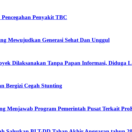
n Pencegahan Penyakit TBC
ing Mewujudkan Generasi Sehat Dan Unggul
oyek Dilaksanakan Tanpa Papan Informasi, Diduga 
 Bergizi Cegah Stunting
eng Menjawab Program Pemerintah Pusat Terkait Pro
gah Salurkan BLT-DD Tahap Akhir Anggaran tahun 