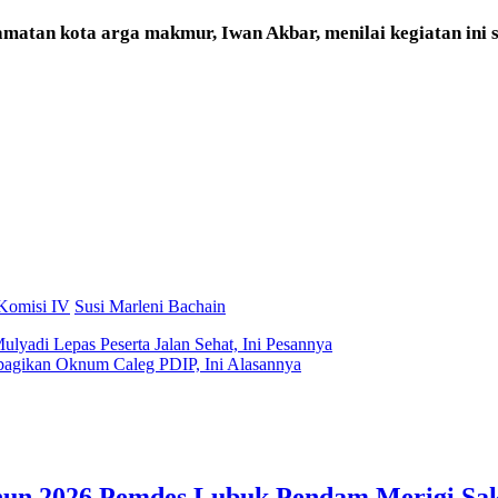
matan kota arga makmur, Iwan Akbar, menilai kegiatan ini s
Komisi IV
Susi Marleni Bachain
adi Lepas Peserta Jalan Sehat, Ini Pesannya
bagikan Oknum Caleg PDIP, Ini Alasannya
un 2026 Pemdes Lubuk Pendam Merigi Sak