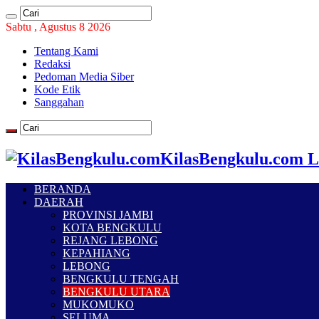
Sabtu , Agustus 8 2026
Tentang Kami
Redaksi
Pedoman Media Siber
Kode Etik
Sanggahan
KilasBengkulu.com L
BERANDA
DAERAH
PROVINSI JAMBI
KOTA BENGKULU
REJANG LEBONG
KEPAHIANG
LEBONG
BENGKULU TENGAH
BENGKULU UTARA
MUKOMUKO
SELUMA