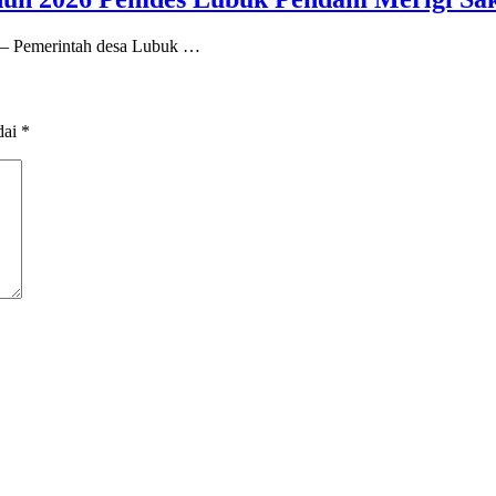
h – Pemerintah desa Lubuk …
dai
*