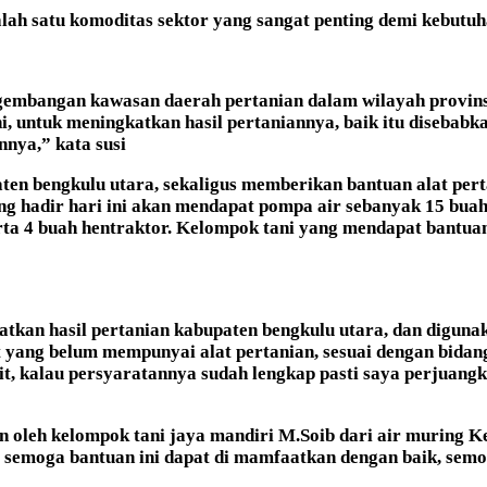
ah satu komoditas sektor yang sangat penting demi kebutu
engembangan kawasan daerah pertanian dalam wilayah provin
, untuk meningkatkan hasil pertaniannya, baik itu disebabkan
nnya,” kata susi
aten bengkulu utara, sekaligus memberikan bantuan alat pert
ng hadir hari ini akan mendapat pompa air sebanyak 15 bua
serta 4 buah hentraktor. Kelompok tani yang mendapat bantua
kan hasil pertanian kabupaten bengkulu utara, dan digunaka
yang belum mempunyai alat pertanian, sesuai dengan bidang
t, kalau persyaratannya sudah lengkap pasti saya perjuangka
 oleh kelompok tani jaya mandiri M.Soib dari air muring K
, semoga bantuan ini dapat di mamfaatkan dengan baik, semo