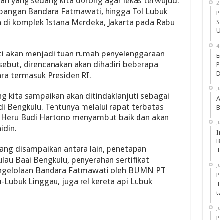
ah yang sedang kita dorong agar lekas terwujud.
2
bangan Bandara Fatmawati, hingga Tol Lubuk
P
n di komplek Istana Merdeka, Jakarta pada Rabu
S
U
4
nti akan menjadi tuan rumah penyelenggaraan
E
ebut, direncanakan akan dihadiri beberapa
P
D
ara termasuk Presiden RI.
J
g kita sampaikan akan ditindaklanjuti sebagai
A
di Bengkulu. Tentunya melalui rapat terbatas
B
es Heru Budi Hartono menyambut baik dan akan
J
idin.
I
B
ng disampaikan antara lain, penetapan
T
au Baai Bengkulu, penyerahan sertifikat
J
ngelolaan Bandara Fatmawati oleh BUMN PT
P
-Lubuk Linggau, juga rel kereta api Lubuk
T
t
J
P