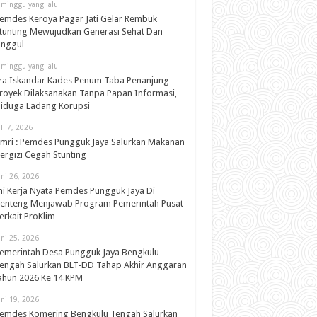
 minggu yang lalu
emdes Keroya Pagar Jati Gelar Rembuk
tunting Mewujudkan Generasi Sehat Dan
nggul
 minggu yang lalu
ra Iskandar Kades Penum Taba Penanjung
royek Dilaksanakan Tanpa Papan Informasi,
iduga Ladang Korupsi
uli 7, 2026
mri : Pemdes Pungguk Jaya Salurkan Makanan
ergizi Cegah Stunting
uni 26, 2026
ni Kerja Nyata Pemdes Pungguk Jaya Di
enteng Menjawab Program Pemerintah Pusat
erkait ProKlim
uni 25, 2026
emerintah Desa Pungguk Jaya Bengkulu
engah Salurkan BLT-DD Tahap Akhir Anggaran
ahun 2026 Ke 14 KPM
uni 19, 2026
emdes Komering Bengkulu Tengah Salurkan