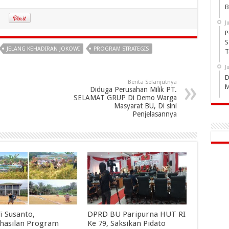
B
J
P
S
JELANG KEHADIRAN JOKOWI
PROGRAM STRATEGIS
T
J
D
Berita Selanjutnya
M
Diduga Perusahan Milik PT.
SELAMAT GRUP Di Demo Warga
Masyarat BU, Di sini
Penjelasannya
i Susanto,
DPRD BU Paripurna HUT RI
hasilan Program
Ke 79, Saksikan Pidato