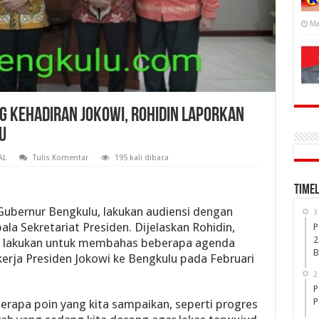
Ma
g Kehadiran Jokowi, Rohidin Laporkan
u
AL
Tulis Komentar
195 kali dibaca
Timel
Gubernur Bengkulu, lakukan audiensi dengan
3
la Sekretariat Presiden. Dijelaskan Rohidin,
P
2
 ia lakukan untuk membahas beberapa agenda
B
erja Presiden Jokowi ke Bengkulu pada Februari
2
P
P
erapa poin yang kita sampaikan, seperti progres