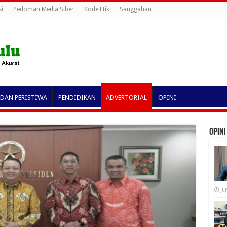
i
Pedoman Media Siber
Kode Etik
Sanggahan
 DAN PERISTIWA
PENDIDIKAN
ADVERTORIAL
OPINI
OPINI
Ju