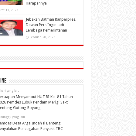
Harapannya
ret 11, 2023
Jebakan Batman Ranperpres,
Dewan Pers Ingin Jadi
Lembaga Pemerintahan
Februari 20, 2023
ine
 hari yang lalu
ersiapan Menyambut HUT RI Ke- 81 Tahun
026 Pemdes Lubuk Pendam Merigi Sakti
enteng Gotong Royong
 minggu yang lalu
emdes Desa Arga Indah Ii Benteng
enyuluhan Pencegahan Penyakit TBC