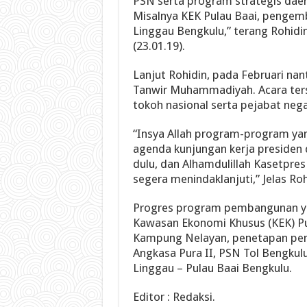
PSN serta program strategis daer
Misalnya KEK Pulau Baai, pengem
Linggau Bengkulu,” terang Rohidi
(23.01.19).
Lanjut Rohidin, pada Februari na
Tanwir Muhammadiyah. Acara ters
tokoh nasional serta pejabat neg
“Insya Allah program-program yan
agenda kunjungan kerja presiden 
dulu, dan Alhamdulillah Kasetpr
segera menindaklanjuti,” Jelas Roh
Progres program pembangunan ya
Kawasan Ekonomi Khusus (KEK) Pul
Kampung Nelayan, penetapan pe
Angkasa Pura II, PSN Tol Bengkulu
Linggau – Pulau Baai Bengkulu.
Editor : Redaksi.