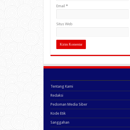
Email
*
Situs Web
Tentang Kami
Redaksi
Pedoman Media Siber
Kode Etik
Sanggahan