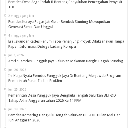
Pemdes Desa Arga Indah Ii Benteng Penyuluhan Pencegahan Penyakit
TBC
2 minggu yang lalu
Pemdes Keroya Pagar Jati Gelar Rembuk Stunting Mewujudkan
Generasi Sehat Dan Unggul
4 minggu yang lalu
Era Iskandar Kades Penum Taba Penanjung Proyek Dilaksanakan Tanpa
Papan Informasi, Diduga Ladang Korupsi
Juli 7, 2026
Amri : Pemdes Pungguk Jaya Salurkan Makanan Bergizi Cegah Stunting
Juni 26, 2026
Ini Kerja Nyata Pemdes Pungguk Jaya Di Benteng Menjawab Program
Pemerintah Pusat Terkait ProKlim
Juni 25, 2026
Pemerintah Desa Pungguk Jaya Bengkulu Tengah Salurkan BLT-DD
Tahap Akhir Anggaran tahun 2026 Ke 14 KPM
Juni 19, 2026
Pemdes Komering Bengkulu Tengah Salurkan BLT-DD Bulan Mei Dan
Juni Anggaran 2026