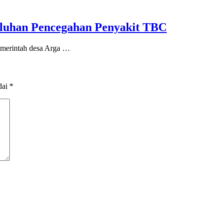
uluhan Pencegahan Penyakit TBC
emerintah desa Arga …
dai
*