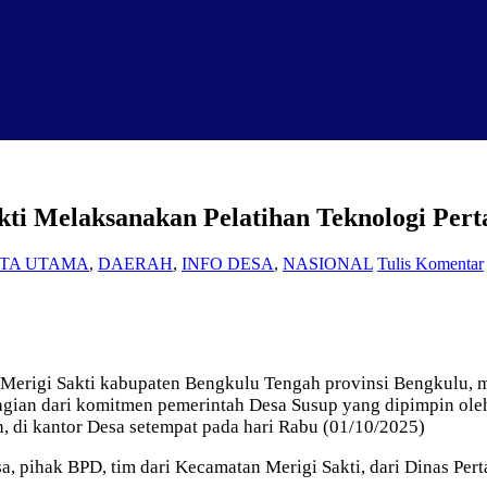
kti Melaksanakan Pelatihan Teknologi Pe
ITA UTAMA
,
DAERAH
,
INFO DESA
,
NASIONAL
Tulis Komentar
Merigi Sakti kabupaten Bengkulu Tengah provinsi Bengkulu, m
agian dari komitmen pemerintah Desa Susup yang dipimpin ol
n, di kantor Desa setempat pada hari Rabu (01/10/2025)
sa, pihak BPD, tim dari Kecamatan Merigi Sakti, dari Dinas Pe