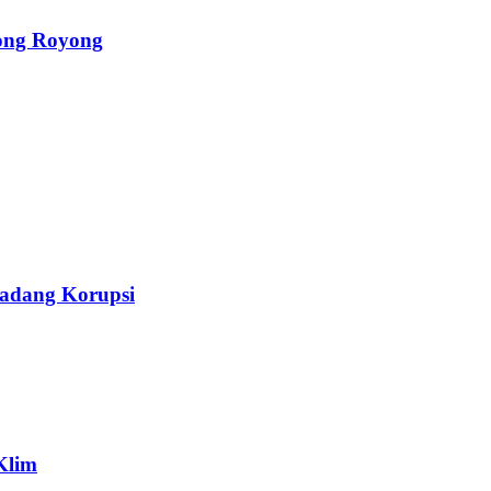
ong Royong
Ladang Korupsi
Klim