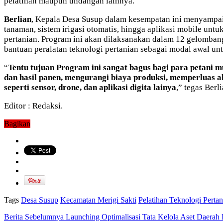
pelatihan maupun undangan lainnya.
Berlian
, Kepala Desa Susup dalam kesempatan ini menyampaik
tanaman, sistem irigasi otomatis, hingga aplikasi mobile un
pertanian. Program ini akan dilaksanakan dalam 12 gelombang 
bantuan peralatan teknologi pertanian sebagai modal awal u
“
Tentu tujuan Program ini sangat bagus bagi para petani 
dan hasil panen, mengurangi biaya produksi, memperluas ak
seperti sensor, drone, dan aplikasi digita lainya
,” tegas Berl
Editor : Redaksi.
Bagikan
Tags
Desa Susup
Kecamatan Merigi Sakti
Pelatihan Teknologi Pertan
Berita Sebelumnya
Launching Optimalisasi Tata Kelola Aset Daera