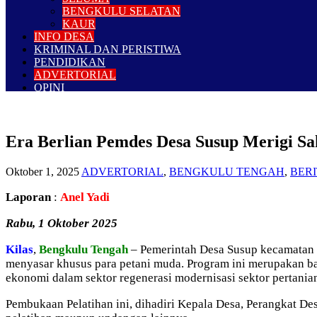
BENGKULU SELATAN
KAUR
INFO DESA
KRIMINAL DAN PERISTIWA
PENDIDIKAN
ADVERTORIAL
OPINI
Era Berlian Pemdes Desa Susup Merigi Sa
Oktober 1, 2025
ADVERTORIAL
,
BENGKULU TENGAH
,
BER
Laporan
:
Anel Yadi
Rabu, 1 Oktober 2025
Kilas
,
Bengkulu Tengah
– Pemerintah Desa Susup kecamatan 
menyasar khusus para petani muda. Program ini merupakan b
ekonomi dalam sektor regenerasi modernisasi sektor pertania
Pembukaan Pelatihan ini, dihadiri Kepala Desa, Perangkat De