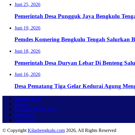
Juni 25, 2026
Pemerintah Desa Pungguk Jaya Bengkulu Ten
Juni 19, 2026
Pemdes Komering Bengkulu Tengah Salurkan 
Juni 18, 2026
Pemerintah Desa Duryan Lebar Di Benteng Sa
Juni 16, 2026
Desa Pematang Tiga Gelar Kedurai Agung Men
Tentang Kami
Redaksi
Pedoman Media Siber
Kode Etik
Sanggahan
© Copyright
Kilasbengkulu.com
2026, All Rights Reserved