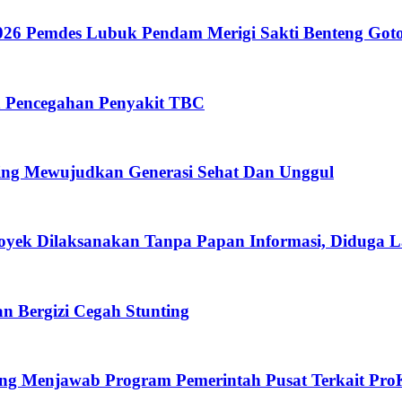
26 Pemdes Lubuk Pendam Merigi Sakti Benteng Got
n Pencegahan Penyakit TBC
ing Mewujudkan Generasi Sehat Dan Unggul
oyek Dilaksanakan Tanpa Papan Informasi, Diduga 
 Bergizi Cegah Stunting
eng Menjawab Program Pemerintah Pusat Terkait Pro