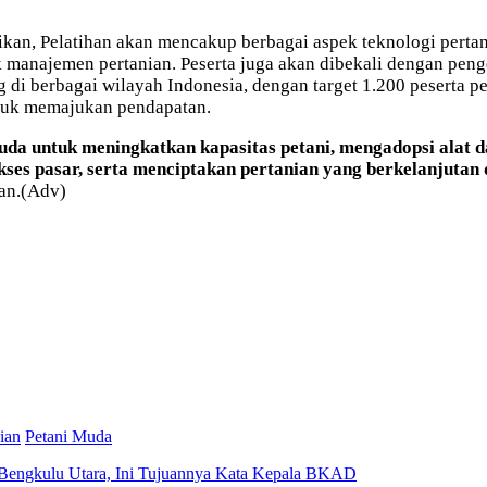
an, Pelatihan akan mencakup berbagai aspek teknologi pertani
tuk manajemen pertanian. Peserta juga akan dibekali dengan pe
di berbagai wilayah Indonesia, dengan target 1.200 peserta pe
ntuk memajukan pendapatan.
muda untuk meningkatkan kapasitas petani, mengadopsi alat 
ses pasar, serta menciptakan pertanian yang berkelanjutan d
ian.(Adv)
ian
Petani Muda
h Bengkulu Utara, Ini Tujuannya Kata Kepala BKAD