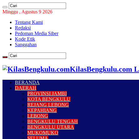
Minggu , Agustus 9 2026
Tentang Kami
Redaksi
Pedoman Media Siber
Kode Etik
Sanggahan
KilasBengkulu.com L
BERANDA
DAERAH
PROVINSI JAMBI
KOTA BENGKULU
REJANG LEBONG
KEPAHIANG
LEBONG
BENGKULU TENGAH
BENGKULU UTARA
MUKOMUKO
SELUMA