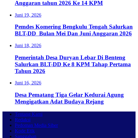
Anggaran tahun 2026 Ke 14 KPM
Juni 19, 2026
Pemdes Komering Bengkulu Tengah Salurkan
BLT-DD Bulan Mei Dan Juni Anggaran 2026
Juni 18, 2026
Pemerintah Desa Duryan Lebar Di Benteng
Salurkan BLT-DD Ke 8 KPM Tahap Pertama
Tahun 2026
Juni 16, 2026
Desa Pematang Tiga Gelar Kedurai Agung
Mengigatkan Adat Budaya Rejang
Tentang Kami
Redaksi
Pedoman Media Siber
Kode Etik
Sanggahan