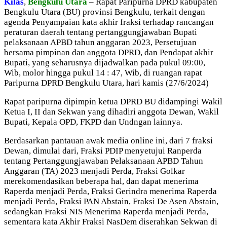
Kilas
,
Bengkulu Utara
– Rapat Paripurna DPRD kabupaten
Bengkulu Utara (BU) provinsi Bengkulu, terkait dengan
agenda Penyampaian kata akhir fraksi terhadap rancangan
peraturan daerah tentang pertanggungjawaban Bupati
pelaksanaan APBD tahun anggaran 2023, Persetujuan
bersama pimpinan dan anggota DPRD, dan Pendapat akhir
Bupati, yang seharusnya dijadwalkan pada pukul 09:00,
Wib, molor hingga pukul 14 : 47, Wib, di ruangan rapat
Paripurna DPRD Bengkulu Utara, hari kamis (27/6/2024)
Rapat paripurna dipimpin ketua DPRD BU didampingi Wakil
Ketua I, II dan Sekwan yang dihadiri anggota Dewan, Wakil
Bupati, Kepala OPD, FKPD dan Undngan lainnya.
Berdasarkan pantauan awak media online ini, dari 7 fraksi
Dewan, dimulai dari, Fraksi PDIP menyetujui Ranperda
tentang Pertanggungjawaban Pelaksanaan APBD Tahun
Anggaran (TA) 2023 menjadi Perda, Fraksi Golkar
merekomendasikan beberapa hal, dan dapat menerima
Raperda menjadi Perda, Fraksi Gerindra menerima Raperda
menjadi Perda, Fraksi PAN Abstain, Fraksi De Asen Abstain,
sedangkan Fraksi NIS Menerima Raperda menjadi Perda,
sementara kata Akhir Fraksi NasDem diserahkan Sekwan di