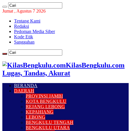
Jumat , Agustus 7 2026
Tentang Kami
Redaksi
Pedoman Media Siber
Kode Etik
Sanggahan
KilasBengkulu.com
Lugas, Tandas, Akurat
BERANDA
DAERAH
PROVINSI JAMBI
KOTA BENGKULU
REJANG LEBONG
KEPAHIANG
LEBONG
BENGKULU TENGAH
BENGKULU UTARA