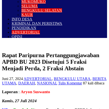
MUKOMUKO
SELUMA
BENGKULU SELATAN
KAUR
INFO DESA
KRIMINAL DAN PERISTIWA
PENDIDIKAN
ADVERTORIAL
OPINI
Rapat Paripurna Pertanggungjawaban
APBD BU 2023 Disetujui 5 Fraksi
Menjadi Perda, 2 Fraksi Abstain
Juni 27, 2024
ADVERTORIAL
,
BENGKULU UTARA
,
BERITA
UTAMA
,
DAERAH
,
NASIONAL
Tulis Komentar
87 kali dibaca
Laporan
:
Aryon Suswanto
Kamis, 27 Juli 2024