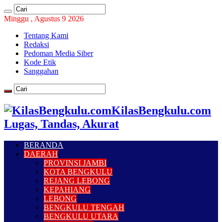
Minggu , Agustus 9 2026
Tentang Kami
Redaksi
Pedoman Media Siber
Kode Etik
Sanggahan
KilasBengkulu.com
Lugas, Tandas, Akurat
BERANDA
DAERAH
PROVINSI JAMBI
KOTA BENGKULU
REJANG LEBONG
KEPAHIANG
LEBONG
BENGKULU TENGAH
BENGKULU UTARA