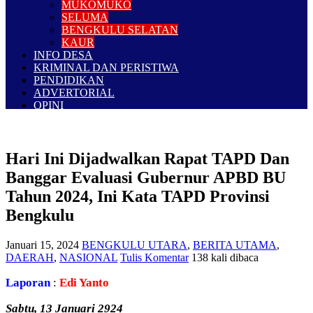
MUKOMUKO
SELUMA
BENGKULU SELATAN
KAUR
INFO DESA
KRIMINAL DAN PERISTIWA
PENDIDIKAN
ADVERTORIAL
OPINI
Hari Ini Dijadwalkan Rapat TAPD Dan
Banggar Evaluasi Gubernur APBD BU
Tahun 2024, Ini Kata TAPD Provinsi
Bengkulu
Januari 15, 2024
BENGKULU UTARA
,
BERITA UTAMA
,
DAERAH
,
NASIONAL
Tulis Komentar
138 kali dibaca
Laporan
:
Edi Yanto
Sabtu, 13 Januari 2924