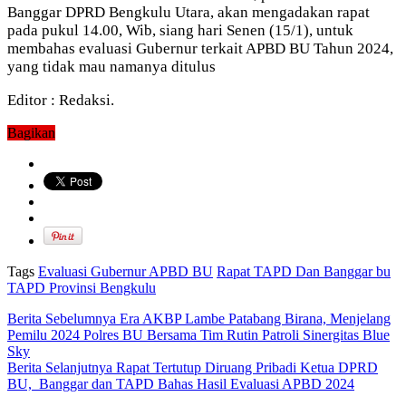
Banggar DPRD Bengkulu Utara, akan mengadakan rapat
pada pukul 14.00, Wib, siang hari Senen (15/1), untuk
membahas evaluasi Gubernur terkait APBD BU Tahun 2024,
yang tidak mau namanya ditulus
Editor : Redaksi.
Bagikan
Tags
Evaluasi Gubernur APBD BU
Rapat TAPD Dan Banggar bu
TAPD Provinsi Bengkulu
Berita Sebelumnya
Era AKBP Lambe Patabang Birana, Menjelang
Pemilu 2024 Polres BU Bersama Tim Rutin Patroli Sinergitas Blue
Sky
Berita Selanjutnya
Rapat Tertutup Diruang Pribadi Ketua DPRD
BU, Banggar dan TAPD Bahas Hasil Evaluasi APBD 2024