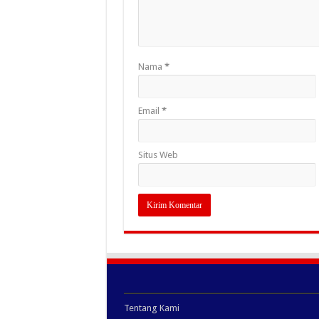
Nama
*
Email
*
Situs Web
Tentang Kami