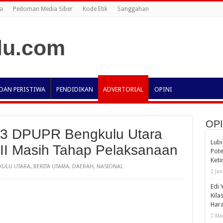
i
Pedoman Media Siber
Kode Etik
Sanggahan
DAN PERISTIWA
PENDIDIKAN
ADVERTORIAL
OPINI
OPI
3 DPUPR Bengkulu Utara
Lubi
II Masih Tahap Pelaksanaan
Pote
Ket
KULU UTARA
,
BERITA UTAMA
,
DAERAH
,
NASIONAL
Jun
Edi 
Kila
Har
Mar