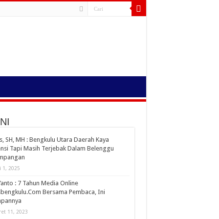
NI
s, SH, MH : Bengkulu Utara Daerah Kaya
nsi Tapi Masih Terjebak Dalam Belenggu
impangan
i 1, 2025
Yanto : 7 Tahun Media Online
sbengkulu.Com Bersama Pembaca, Ini
apannya
et 11, 2023