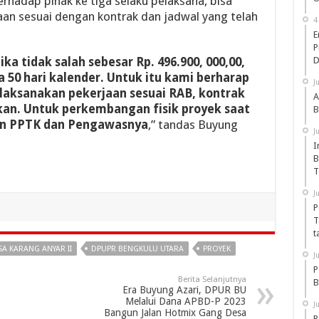
erhadap pihak ke tiga selaku pelaksana, bisa
an sesuai dengan kontrak dan jadwal yang telah
4
E
P
ika tidak salah sebesar Rp. 496.900, 000,00,
D
50 hari kalender. Untuk itu kami berharap
J
elaksanakan pekerjaan sesuai RAB, kontrak
A
ukan. Untuk perkembangan fisik proyek saat
B
gan PPTK dan Pengawasnya
,” tandas Buyung
J
I
B
T
J
P
T
t
SA KARANG ANYAR II
DPUPR BENGKULU UTARA
PROYEK
J
P
Berita Selanjutnya
B
Era Buyung Azari, DPUR BU
Melalui Dana APBD-P 2023
J
Bangun Jalan Hotmix Gang Desa
P