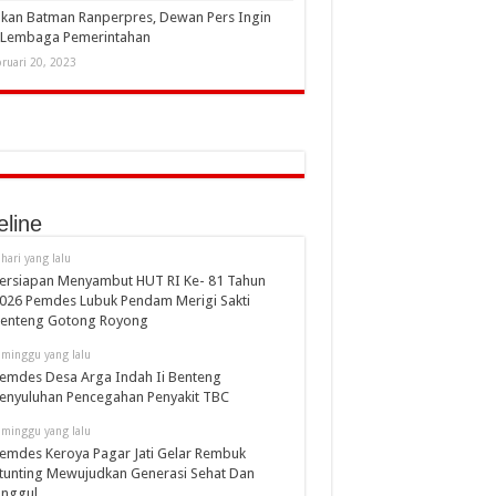
kan Batman Ranperpres, Dewan Pers Ingin
i Lembaga Pemerintahan
ruari 20, 2023
eline
 hari yang lalu
ersiapan Menyambut HUT RI Ke- 81 Tahun
026 Pemdes Lubuk Pendam Merigi Sakti
enteng Gotong Royong
 minggu yang lalu
emdes Desa Arga Indah Ii Benteng
enyuluhan Pencegahan Penyakit TBC
 minggu yang lalu
emdes Keroya Pagar Jati Gelar Rembuk
tunting Mewujudkan Generasi Sehat Dan
nggul