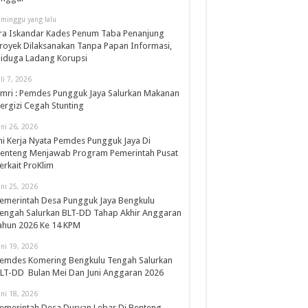
 minggu yang lalu
ra Iskandar Kades Penum Taba Penanjung
royek Dilaksanakan Tanpa Papan Informasi,
iduga Ladang Korupsi
uli 7, 2026
mri : Pemdes Pungguk Jaya Salurkan Makanan
ergizi Cegah Stunting
uni 26, 2026
ni Kerja Nyata Pemdes Pungguk Jaya Di
enteng Menjawab Program Pemerintah Pusat
erkait ProKlim
uni 25, 2026
emerintah Desa Pungguk Jaya Bengkulu
engah Salurkan BLT-DD Tahap Akhir Anggaran
ahun 2026 Ke 14 KPM
uni 19, 2026
emdes Komering Bengkulu Tengah Salurkan
LT-DD Bulan Mei Dan Juni Anggaran 2026
uni 18, 2026
emerintah Desa Duryan Lebar Di Benteng