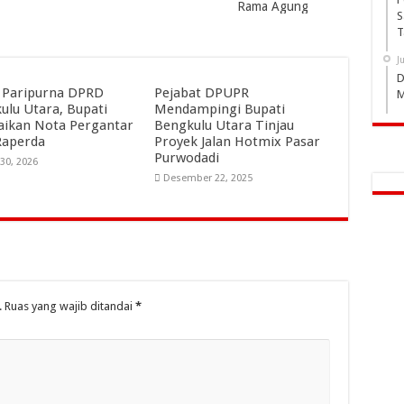
Rama Agung
S
T
J
D
 Paripurna DPRD
Pejabat DPUPR
M
ulu Utara, Bupati
Mendampingi Bupati
ikan Nota Pergantar
Bengkulu Utara Tinjau
Raperda
Proyek Jalan Hotmix Pasar
Purwodadi
 30, 2026
Desember 22, 2025
.
Ruas yang wajib ditandai
*