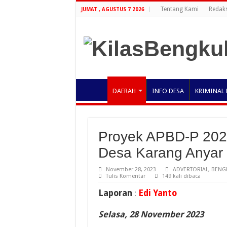
Tentang Kami
Redaks
JUMAT , AGUSTUS 7 2026
DAERAH
INFO DESA
KRIMINAL 
Proyek APBD-P 202
Desa Karang Anyar 
November 28, 2023
ADVERTORIAL
,
BENG
Tulis Komentar
149 kali dibaca
Laporan
:
Edi Yanto
Selasa, 28 November 2023