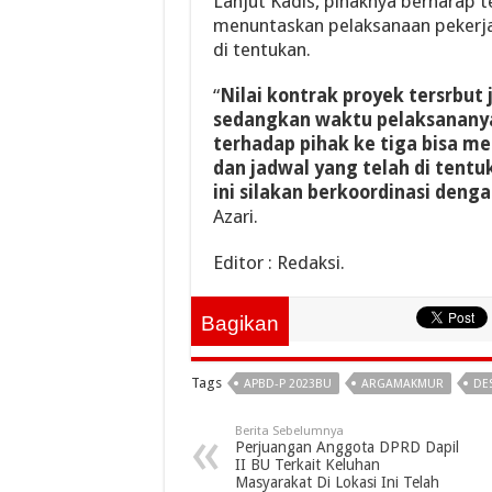
Lanjut Kadis, pihaknya berharap t
menuntaskan pelaksanaan pekerja
di tentukan.
“
Nilai kontrak proyek tersrbut j
sedangkan waktu pelaksananya 
terhadap pihak ke tiga bisa m
dan jadwal yang telah di tent
ini silakan berkoordinasi den
Azari.
Editor : Redaksi.
Bagikan
Tags
APBD-P 2023BU
ARGAMAKMUR
DE
Berita Sebelumnya
Perjuangan Anggota DPRD Dapil
II BU Terkait Keluhan
Masyarakat Di Lokasi Ini Telah