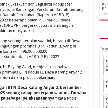
pihak Eksekutif dan Legislatif kabupaten
Jeba
Jad
nyetujui Rancangan Peraturan Daerah tentang
Feb
a Daerah Perubahan (Raperda APBD-P)
023 beberapa bulan lalu, melalui dinas
at (DPUPR), bergerak cepat membangun
mukiman masyarakat.
yang sedang berjalan saat ini, berada di Desa
n lingkungan promnas BTN kadun II, yang di
Tim
ai kontrak : 496.900,000,00
der sumber dana APBD-P BU 2023
3
P
2
, Ir. Buyung Azari, menjelaskan, bahwa
B
n promnas BTN kadun II, Desa Karang Anyar 2
masih dalam proses pekerjaan.
2
P
P
ungan BTN Desa Karang Anyar 2, bersumber
3 sedang tahap pekerjaan saat ini. Dimana
2
tiga sebagai pelaksanaannya
,” kata Kadis.
P
S
U