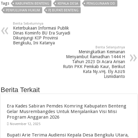
Tags
KABUPATEN BENTENG
KEPALA DESA
PENGGUNAAN DD
PENYULUHAN HUKUM
PJ BUPATI BENTENG
Berita Sebelumnya
Keterbukaan Informasi Publik
Dinas Kominfo BU Era Suryadi
Dikunjungi KIP Provinsi
Bengkulu, Ini Katanya
Berita Selanjutnya
Meningkatkan Keimanan
Menyambut Ramadhan 1444 H
Tahun 2023 Di Acara Arisan
Rutin PKK Pemkab Kaur, Berikut
Kata Ny.vHj. Ely Azizti
Lismidianto
Berita Terkait
Era Kades Sabiran Pemdes Komring Kabupaten Benteng
Gelar Musrembangdes Untuk Menjalankan Visi Misi
Program Anggaran 2026
November 12, 2025
Bupati Arie Terima Audiensi Kepala Desa Bengkulu Utara,