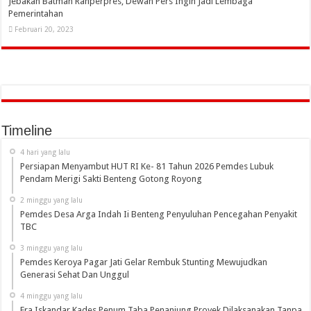
Jebakan Batman Ranperpres, Dewan Pers Ingin Jadi Lembaga
Pemerintahan
Februari 20, 2023
Timeline
4 hari yang lalu
Persiapan Menyambut HUT RI Ke- 81 Tahun 2026 Pemdes Lubuk
Pendam Merigi Sakti Benteng Gotong Royong
2 minggu yang lalu
Pemdes Desa Arga Indah Ii Benteng Penyuluhan Pencegahan Penyakit
TBC
3 minggu yang lalu
Pemdes Keroya Pagar Jati Gelar Rembuk Stunting Mewujudkan
Generasi Sehat Dan Unggul
4 minggu yang lalu
Era Iskandar Kades Penum Taba Penanjung Proyek Dilaksanakan Tanpa