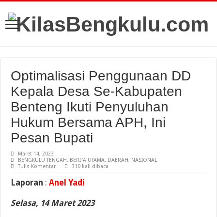
Optimalisasi Penggunaan DD
Kepala Desa Se-Kabupaten
Benteng Ikuti Penyuluhan
Hukum Bersama APH, Ini
Pesan Bupati
Maret 14, 2023
BENGKULU TENGAH
,
BERITA UTAMA
,
DAERAH
,
NASIONAL
Tulis Komentar
310 kali dibaca
Laporan
:
Anel Yadi
Selasa, 14 Maret 2023