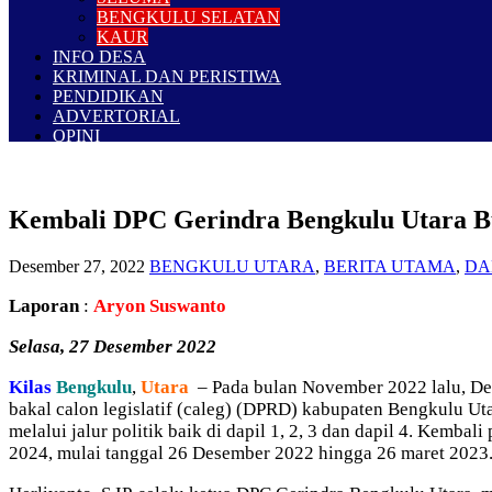
BENGKULU SELATAN
KAUR
INFO DESA
KRIMINAL DAN PERISTIWA
PENDIDIKAN
ADVERTORIAL
OPINI
Kembali DPC Gerindra Bengkulu Utara Buk
Desember 27, 2022
BENGKULU UTARA
,
BERITA UTAMA
,
DA
Laporan
:
Aryon Suswanto
Selasa, 27 Desember 2022
Kilas
Bengkulu
,
Utara
– Pada bulan November 2022 lalu, Dew
bakal calon legislatif (caleg) (DPRD) kabupaten Bengkulu 
melalui jalur politik baik di dapil 1, 2, 3 dan dapil 4. Kemb
2024, mulai tanggal 26 Desember 2022 hingga 26 maret 2023