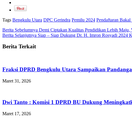
Tags
Bengkulu Utara
DPC Gerindra
Pemilu 2024
Pendaftaran Bakal 
Berita Sebelumnya
Demi Ciptakan Kualitas Pendidikan Lebih Maju,
Berita Selanjutnya
Siap – Siap Dukung Dr. H. Imron Rosyadi 2024 K
Berita Terkait
Fraksi DPRD Bengkulu Utara Sampaikan Pandanga
Maret 31, 2026
Dwi Tanto : Komisi 1 DPRD BU Dukung Meningkatk
Maret 17, 2026