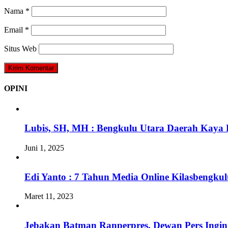
Nama
*
Email
*
Situs Web
OPINI
Lubis, SH, MH : Bengkulu Utara Daerah Kaya 
Juni 1, 2025
Edi Yanto : 7 Tahun Media Online Kilasbengk
Maret 11, 2023
Jebakan Batman Ranperpres, Dewan Pers Ingi