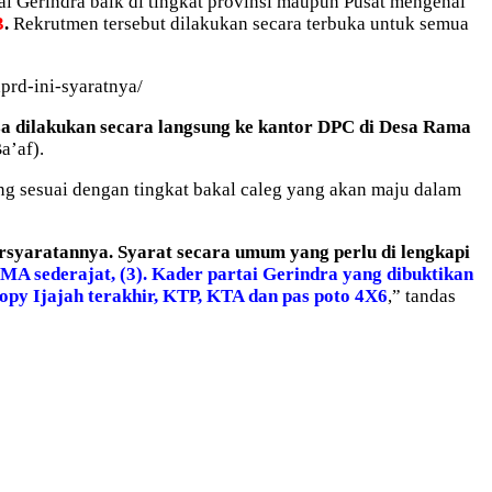
ai Gerindra baik di tingkat provinsi maupun Pusat mengenai
3
.
Rekrutmen tersebut dilakukan secara terbuka untuk semua
prd-ini-syaratnya/
sa dilakukan secara langsung ke kantor DPC di Desa Rama
a’af).
ng sesuai dengan tingkat bakal caleg yang akan maju dalam
rsyaratannya. Syarat secara umum yang perlu di lengkapi
SMA sederajat, (3). Kader partai Gerindra yang dibuktikan
opy Ijajah terakhir, KTP, KTA dan pas poto 4X6
,” tandas