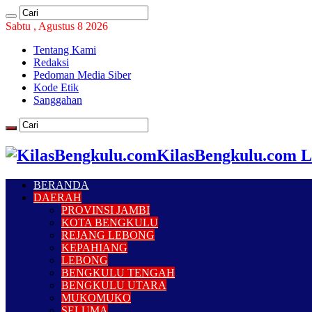
Sabtu , Agustus 8 2026
Tentang Kami
Redaksi
Pedoman Media Siber
Kode Etik
Sanggahan
KilasBengkulu.com L
BERANDA
DAERAH
PROVINSI JAMBI
KOTA BENGKULU
REJANG LEBONG
KEPAHIANG
LEBONG
BENGKULU TENGAH
BENGKULU UTARA
MUKOMUKO
SELUMA