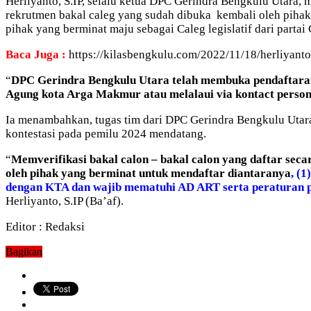
Herliyanto, S.IP, selalu ketua DPC Gerindra Bengkulu Utara, 
rekrutmen bakal caleg yang sudah dibuka kembali oleh piha
pihak yang berminat maju sebagai Caleg legislatif dari parta
Baca Juga :
https://kilasbengkulu.com/2022/11/18/herliyanto
“
DPC Gerindra Bengkulu Utara telah membuka pendaftaran 
Agung kota Arga Makmur atau melalaui via kontact perso
Ia menambahkan, tugas tim dari DPC Gerindra Bengkulu Utara 
kontestasi pada pemilu 2024 mendatang.
“
Memverifikasi bakal calon – bakal calon yang daftar sec
oleh pihak yang berminat untuk mendaftar diantaranya
, (
dengan KTA dan wajib mematuhi AD ART serta peraturan par
Herliyanto, S.IP (Ba’af).
Editor : Redaksi
Bagikan