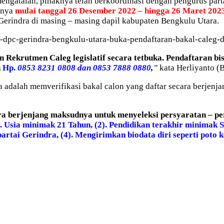
mengatalan, pihaknya telah berkoordinasi dengan pengurus part
knya
mulai tanggal 26 Desember 2022 – hingga 26 Maret 202
i Gerindra di masing – masing dapil kabupaten Bengkulu Utara.
-dpc-gerindra-bengkulu-utara-buka-pendaftaran-bakal-caleg-d
Rekrutmen Caleg legislatif secara tetbuka. Pendaftaran bi
n
Hp.
0853 8231 0808 dan 0853 7888 0880
,
”
kata Herliyanto (B
adalah memverifikasi bakal calon yang daftar secara berjenja
ara berjenjang maksudnya untuk menyeleksi persyaratan – pe
1). Usia minimak 21 Tahun, (2). Pendidikan terakhir minimak 
tai Gerindra, (4). Mengirimkan biodata diri seperti poto k