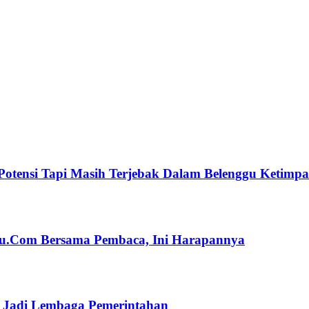
Potensi Tapi Masih Terjebak Dalam Belenggu Ketimp
ulu.Com Bersama Pembaca, Ini Harapannya
n Jadi Lembaga Pemerintahan