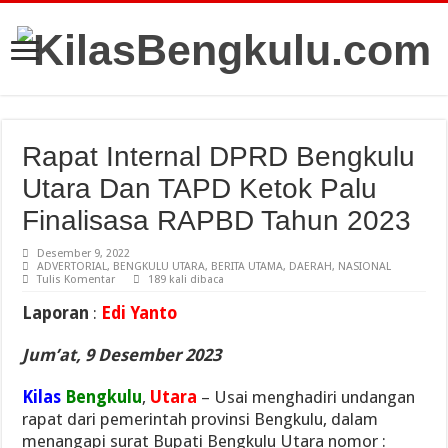
Rapat Internal DPRD Bengkulu
Utara Dan TAPD Ketok Palu
Finalisasa RAPBD Tahun 2023
Desember 9, 2022
ADVERTORIAL
,
BENGKULU UTARA
,
BERITA UTAMA
,
DAERAH
,
NASIONAL
Tulis Komentar
189 kali dibaca
Laporan
:
Edi Yanto
Jum’at, 9 Desember 2023
Kilas
Bengkulu
,
Utara
– Usai menghadiri undangan
rapat dari pemerintah provinsi Bengkulu, dalam
menangapi surat Bupati Bengkulu Utara nomor :