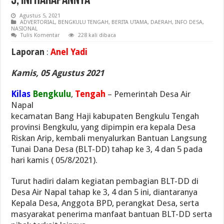
5, Ini Harapannya
Agustus 5, 2021
ADVERTORIAL
,
BENGKULU TENGAH
,
BERITA UTAMA
,
DAERAH
,
INFO DESA
,
NASIONAL
Tulis Komentar
228 kali dibaca
Laporan
:
Anel Yadi
Kamis, 05 Agustus 2021
Kilas
Bengkulu
,
Tengah
– Pemerintah Desa Air
Napal
kecamatan Bang Haji kabupaten Bengkulu Tengah
provinsi Bengkulu, yang dipimpin era kepala Desa
Riskan Arip, kembali menyalurkan Bantuan Langsung
Tunai Dana Desa (BLT-DD) tahap ke 3, 4 dan 5 pada
hari kamis ( 05/8/2021).
Turut hadiri dalam kegiatan pembagian BLT-DD di
Desa Air Napal tahap ke 3, 4 dan 5 ini, diantaranya
Kepala Desa, Anggota BPD, perangkat Desa, serta
masyarakat penerima manfaat bantuan BLT-DD serta