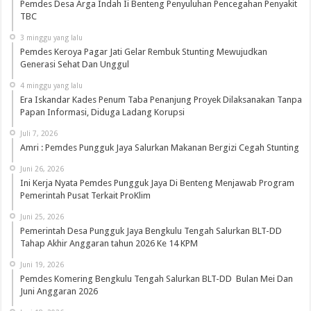
Pemdes Desa Arga Indah Ii Benteng Penyuluhan Pencegahan Penyakit
TBC
3 minggu yang lalu
Pemdes Keroya Pagar Jati Gelar Rembuk Stunting Mewujudkan
Generasi Sehat Dan Unggul
4 minggu yang lalu
Era Iskandar Kades Penum Taba Penanjung Proyek Dilaksanakan Tanpa
Papan Informasi, Diduga Ladang Korupsi
Juli 7, 2026
Amri : Pemdes Pungguk Jaya Salurkan Makanan Bergizi Cegah Stunting
Juni 26, 2026
Ini Kerja Nyata Pemdes Pungguk Jaya Di Benteng Menjawab Program
Pemerintah Pusat Terkait ProKlim
Juni 25, 2026
Pemerintah Desa Pungguk Jaya Bengkulu Tengah Salurkan BLT-DD
Tahap Akhir Anggaran tahun 2026 Ke 14 KPM
Juni 19, 2026
Pemdes Komering Bengkulu Tengah Salurkan BLT-DD Bulan Mei Dan
Juni Anggaran 2026