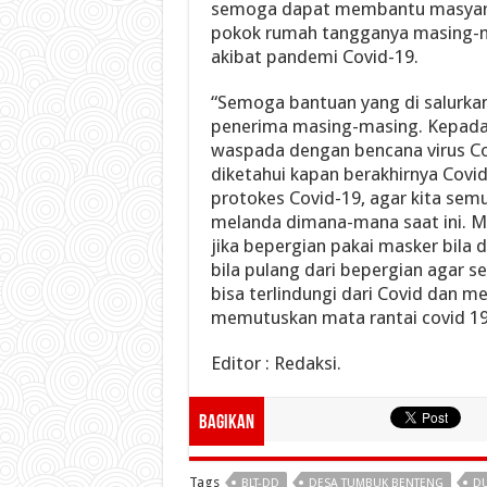
semoga dapat membantu masyar
pokok rumah tangganya masing-m
akibat pandemi Covid-19.
“Semoga bantuan yang di salurka
penerima masing-masing. Kepada 
waspada dengan bencana virus Co
diketahui kapan berakhirnya Covid
protokes Covid-19, agar kita sem
melanda dimana-mana saat ini. Mak
jika bepergian pakai masker bila
bila pulang dari bepergian agar s
bisa terlindungi dari Covid dan
memutuskan mata rantai covid 19,
Editor : Redaksi.
Bagikan
Tags
BLT-DD
DESA TUMBUK BENTENG
DU