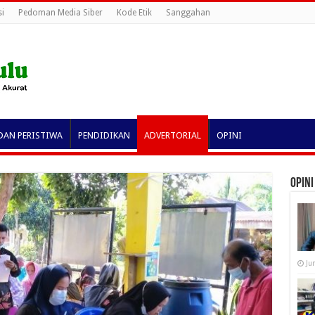
i
Pedoman Media Siber
Kode Etik
Sanggahan
DAN PERISTIWA
PENDIDIKAN
ADVERTORIAL
OPINI
OPINI
Ju