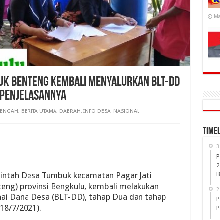
Ma
buk Benteng Kembali Menyalurkan BLT-DD
i Penjelasannya
TENGAH
,
BERITA UTAMA
,
DAERAH
,
INFO DESA
,
NASIONAL
Timel
3
P
2
B
intah Desa Tumbuk kecamatan Pagar Jati
eng) provinsi Bengkulu, kembali melakukan
2
ai Dana Desa (BLT-DD), tahap Dua dan tahap
P
(18/7/2021).
P