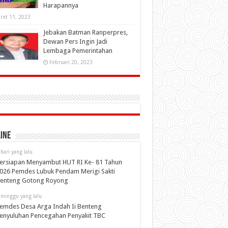
Harapannya
ret 11, 2023
Jebakan Batman Ranperpres,
Dewan Pers Ingin Jadi
Lembaga Pemerintahan
Februari 20, 2023
ine
 hari yang lalu
ersiapan Menyambut HUT RI Ke- 81 Tahun
026 Pemdes Lubuk Pendam Merigi Sakti
enteng Gotong Royong
 minggu yang lalu
emdes Desa Arga Indah Ii Benteng
enyuluhan Pencegahan Penyakit TBC