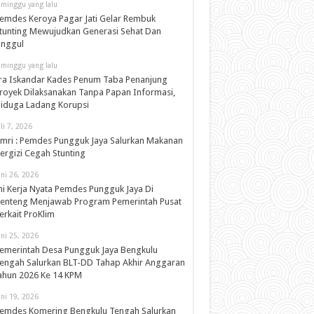
 minggu yang lalu
emdes Keroya Pagar Jati Gelar Rembuk
tunting Mewujudkan Generasi Sehat Dan
nggul
 minggu yang lalu
ra Iskandar Kades Penum Taba Penanjung
royek Dilaksanakan Tanpa Papan Informasi,
iduga Ladang Korupsi
uli 7, 2026
mri : Pemdes Pungguk Jaya Salurkan Makanan
ergizi Cegah Stunting
uni 26, 2026
ni Kerja Nyata Pemdes Pungguk Jaya Di
enteng Menjawab Program Pemerintah Pusat
erkait ProKlim
uni 25, 2026
emerintah Desa Pungguk Jaya Bengkulu
engah Salurkan BLT-DD Tahap Akhir Anggaran
ahun 2026 Ke 14 KPM
uni 19, 2026
emdes Komering Bengkulu Tengah Salurkan