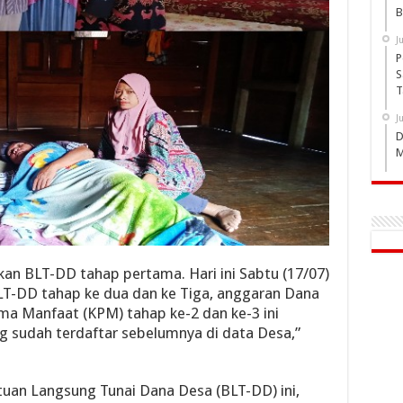
B
J
P
S
T
J
D
M
an BLT-DD tahap pertama. Hari ini Sabtu (17/07)
LT-DD tahap ke dua dan ke Tiga, anggaran Dana
ma Manfaat (KPM) tahap ke-2 dan ke-3 ini
g sudah terdaftar sebelumnya di data Desa,”
tuan Langsung Tunai Dana Desa (BLT-DD) ini,