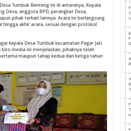
2
 Desa Tumbuk Benteng ini di antaranya, Kepala
P
ng Desa, anggota BPD, perangkat Desa,
S
n pihak terkait lainnya. Acara ini berlangsung
U
al hingga akhir acara, sesuai dengan protokol
4
E
P
agai kepala Desa Tumbuk kecamatan Pagar Jati
D
biro media ini menjelaskan, pihaknya telah
J
pertama maupun tahap kedua dan ketiga tahun
A
B
J
I
B
T
J
P
T
t
J
P