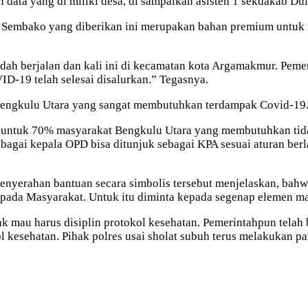
 data yang di miliki desa, di sampaikan asisten 1 sekdakab Dul
embako yang diberikan ini merupakan bahan premium untuk ma
ah berjalan dan kali ini di kecamatan kota Argamakmur. Peme
ID-19 telah selesai disalurkan.” Tegasnya.
Bengkulu Utara yang sangat membutuhkan terdampak Covid-19
untuk 70% masyarakat Bengkulu Utara yang membutuhkan tid
agai kepala OPD bisa ditunjuk sebagai KPA sesuai aturan berl
penyerahan bantuan secara simbolis tersebut menjelaskan, b
ada Masyarakat. Untuk itu diminta kepada segenap elemen ma
 mau harus disiplin protokol kesehatan. Pemerintahpun telah 
kesehatan. Pihak polres usai sholat subuh terus melakukan pa