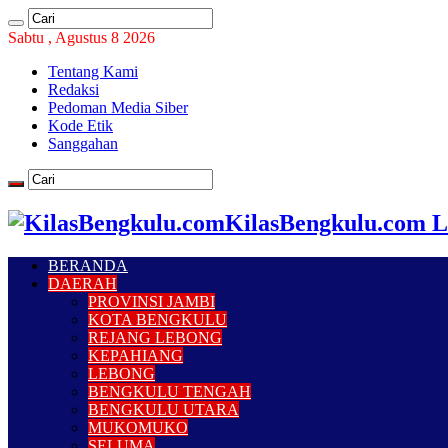
Sabtu , Agustus 8 2026
Tentang Kami
Redaksi
Pedoman Media Siber
Kode Etik
Sanggahan
KilasBengkulu.com L
BERANDA
DAERAH
PROVINSI JAMBI
KOTA BENGKULU
REJANG LEBONG
KEPAHIANG
LEBONG
BENGKULU TENGAH
BENGKULU UTARA
MUKOMUKO
SELUMA