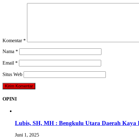
Komentar
*
Nama
*
Email
*
Situs Web
OPINI
Lubis, SH, MH : Bengkulu Utara Daerah Kaya 
Juni 1, 2025