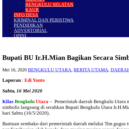
BENGKULU SELATAN
KAUR
INFO DESA
KRIMINAL DAN PERISTIWA
PENDIDIKAN
ADVERTORIAL
OPINI
Bupati BU Ir.H.Mian Bagikan Secara Sim
Mei 16, 2020
BENGKULU UTARA
,
BERITA UTAMA
,
DAERA
Laporan
:
Edi Yanto
Sabtu
, 1
6 Mei 2020
Kilas
Bengkulu
Utara
– Pemerintah daerah Bengkulu Utara m
simbolis langsung di serahkan Bupati Bengkulu Utara Ir.H.
hari Sabtu (16/5/2020).
Bantuan sembako dari pemerintah daerah melalui Tim gugus tug