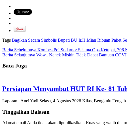
Tags
Bagikan Secara Simbolis
Bupati BU Ir.H.Mian
Ribuan Paket S
Berita Sebelumnya
Kombes Pol Sudarno: Selama Ops Ketupat, 306 K
Berita Selanjutnya
Wow.. Nenek Miskin Tidak Dapat Bantuan COVID
Baca Juga
Persiapan Menyambut HUT RI Ke- 81 Tah
Laporan : Anel Yadi Selasa, 4 Agustus 2026 Kilas, Bengkulu Tenga
Tinggalkan Balasan
Alamat email Anda tidak akan dipublikasikan.
Ruas yang wajib ditan