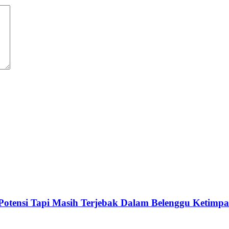
Potensi Tapi Masih Terjebak Dalam Belenggu Ketimp