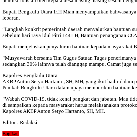
pendistribusian oleh kepala desa masing masing sesuai dengan
Bupati Bengkulu Utara Ir.H Mian menyampaikan bahwasanya S
lebaran.
”Langkah konkrit pemerintah daerah menyalurkan bantuan sud
sebelum hari raya idul Fitri 1441 H, Bantuan penanganan COV
Bupati menjelaskan penyaluran bantuan kepada masyarakat 
“Musyawarah bersama Tim Gugus Satuan Tugas penerimanya 
sedangkan 30% lainnya telah dianggap mampu. Camat juga seb
Kapolres Bengkulu Utara
AKBP Anton Setyo Hartanto, SH, MH, yang ikut hadir dalam 
Pemkab Bengkulu Utara dalam upaya memberikan bantuan kep
“Wabah COVID-19, tidak kenal pangkat dan jabatan. Mau tidak
di sampaikan kepada masyarakat harus melaksanakan protokol 
Kapolres AKBP Anton Setyo Hartanto, SH, MH.
Editor : Redaksi
Bagikan