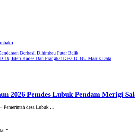
embako
endaraan Berhasil Dihimbau Putar Balik
-19, Isteri Kades Dan Prangkat Desa Di BU Masuk Data
un 2026 Pemdes Lubuk Pendam Merigi Sak
h – Pemerintah desa Lubuk …
dai
*