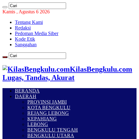
Kamis , Agustus 6 2026
Tentang Kami
Redaksi
Pedoman Media Siber
Kode Etik
Sanggahan
KilasBengkulu.com
Lugas, Tandas, Akurat
BERANDA
DAERAH
PROVINSI JAMBI
KOTA BENGKULU
REJANG LEBONG
KEPAHIANG
LEBONG
BENGKULU TENGAH
BENGKULU UTARA