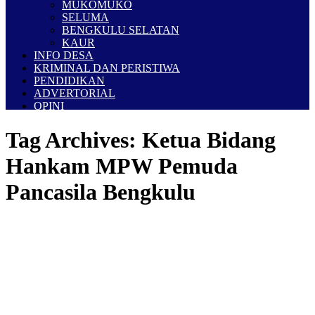
MUKOMUKO
SELUMA
BENGKULU SELATAN
KAUR
INFO DESA
KRIMINAL DAN PERISTIWA
PENDIDIKAN
ADVERTORIAL
OPINI
Tag Archives:
Ketua Bidang
Hankam MPW Pemuda
Pancasila Bengkulu