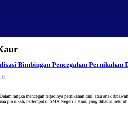
Kaur
lisasi Bimbingan Pencegahan Pernikahan 
L
0
 Dalam rangka mencegah terjadinya pernikahan dini, atau anak dibaw
sia pra nikah, bertempat di SMA Negeri 1 Kaur, yang dihadiri Seluru