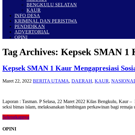
BENGKULU SELATAN
KAUR
INFO DESA
KRIMINAL DAN PERISTIWA
PENDIDIKAN
ADVERTORIAL
OPINI
Tag Archives:
Kepsek SMAN 1 
Kepsek SMAN 1 Kaur Mengapresiasi Sosia
Maret 22, 2022
BERITA UTAMA
,
DAERAH
,
KAUR
,
NASIONA
Laporan : Tasman. P Selasa, 22 Maret 2022 Kilas Bengkulu, Kaur –
seksi bimas islam, melaksanakan bimbingan perkawinan bagi remaja u
Selengkapnya
OPINI