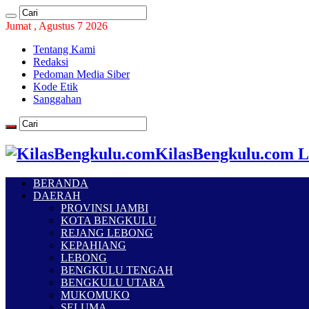
Jumat , Agustus 7 2026
Tentang Kami
Redaksi
Pedoman Media Siber
Kode Etik
Sanggahan
KilasBengkulu.com L
BERANDA
DAERAH
PROVINSI JAMBI
KOTA BENGKULU
REJANG LEBONG
KEPAHIANG
LEBONG
BENGKULU TENGAH
BENGKULU UTARA
MUKOMUKO
SELUMA