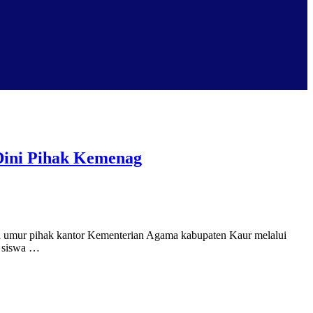
Dini Pihak Kemenag
ah umur pihak kantor Kementerian Agama kabupaten Kaur melalui
h siswa …