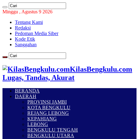
Minggu , Agustus 9 2026
Tentang Kami
Redaksi
Pedoman Media Siber
Kode Etik
Sanggahan
KilasBengkulu.com
Lugas, Tandas, Akurat
BERANDA
DAERAH
PROVINSI JAMBI
KOTA BENGKULU
REJANG LEBONG
KEPAHIANG
LEBONG
BENGKULU TENGAH
BENGKULU UTARA