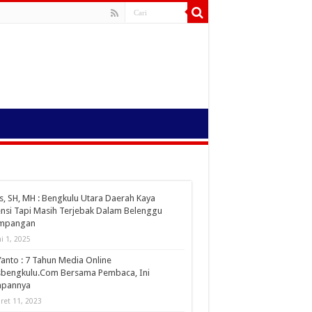
s, SH, MH : Bengkulu Utara Daerah Kaya
nsi Tapi Masih Terjebak Dalam Belenggu
impangan
ni 1, 2025
Yanto : 7 Tahun Media Online
sbengkulu.Com Bersama Pembaca, Ini
apannya
ret 11, 2023