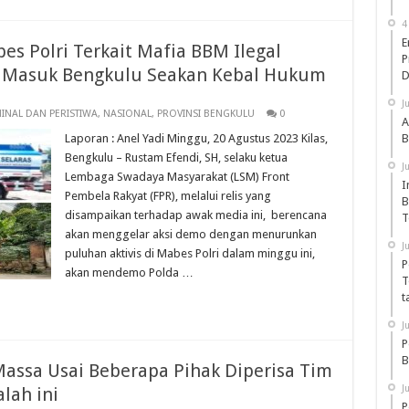
4
E
s Polri Terkait Mafia BBM Ilegal
P
 Masuk Bengkulu Seakan Kebal Hukum
D
J
MINAL DAN PERISTIWA
,
NASIONAL
,
PROVINSI BENGKULU
0
A
Laporan : Anel Yadi Minggu, 20 Agustus 2023 Kilas,
B
Bengkulu – Rustam Efendi, SH, selaku ketua
J
Lembaga Swadaya Masyarakat (LSM) Front
I
Pembela Rakyat (FPR), melalui relis yang
B
disampaikan terhadap awak media ini, berencana
T
akan menggelar aksi demo dengan menurunkan
J
puluhan aktivis di Mabes Polri dalam minggu ini,
P
akan mendemo Polda …
T
t
J
P
B
Massa Usai Beberapa Pihak Diperisa Tim
J
lah ini
P