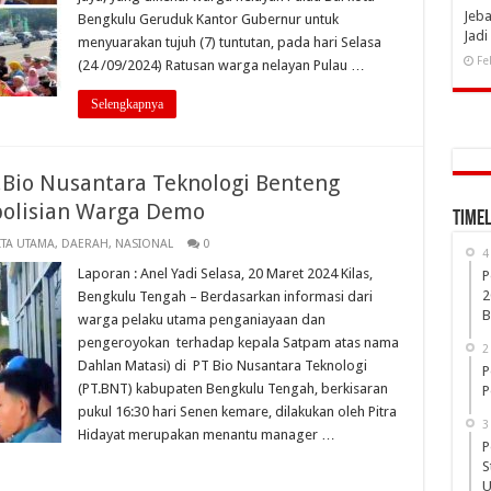
Jeba
Bengkulu Geruduk Kantor Gubernur untuk
Jad
menyuarakan tujuh (7) tuntutan, pada hari Selasa
Fe
(24 /09/2024) Ratusan warga nelayan Pulau …
Selengkapnya
.Bio Nusantara Teknologi Benteng
polisian Warga Demo
Timel
ITA UTAMA
,
DAERAH
,
NASIONAL
0
4
Laporan : Anel Yadi Selasa, 20 Maret 2024 Kilas,
P
2
Bengkulu Tengah – Berdasarkan informasi dari
B
warga pelaku utama penganiayaan dan
pengeroyokan terhadap kepala Satpam atas nama
2
Dahlan Matasi) di PT Bio Nusantara Teknologi
P
(PT.BNT) kabupaten Bengkulu Tengah, berkisaran
P
pukul 16:30 hari Senen kemare, dilakukan oleh Pitra
3
Hidayat merupakan menantu manager …
P
S
U