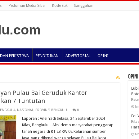
si
Pedoman Media Siber
Kode Etik
Sanggahan
 DAN PERISTIWA
PENDIDIKAN
ADVERTORIAL
OPINI
OPINI
Lubi
yan Pulau Bai Geruduk Kantor
Pote
kan 7 Tuntutan
Ket
Ju
BENGKULU
,
NASIONAL
,
PROVINSI BENGKULU
0
Edi 
Laporan : Anel Yadi Selasa, 24 September 2024
Kila
Kilas, Bengkulu – Aksi demo masyarakat penggarap
Har
tanah negara di RT 23 RW 02 Kelurahan sumber
Ma
jaya, yang dikenal warga nelayan Pulau Bai kota