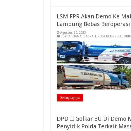
LSM FPR Akan Demo Ke Mabe
Lampung Bebas Beroperasi
Agustus 20, 2023
BERITA UTAMA
,
DAERAH
,
KOTA BENGKULU
,
KRI
Selengkapnya
DPD II Golkar BU Di Demo 
Penyidik Polda Terkait Masa