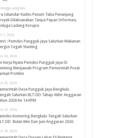
 minggu yang lalu
ra Iskandar Kades Penum Taba Penanjung
royek Dilaksanakan Tanpa Papan Informasi,
iduga Ladang Korupsi
uli 7, 2026
mri : Pemdes Pungguk Jaya Salurkan Makanan
ergizi Cegah Stunting
uni 26, 2026
ni Kerja Nyata Pemdes Pungguk Jaya Di
enteng Menjawab Program Pemerintah Pusat
erkait ProKlim
uni 25, 2026
emerintah Desa Pungguk Jaya Bengkulu
engah Salurkan BLT-DD Tahap Akhir Anggaran
ahun 2026 Ke 14 KPM
uni 19, 2026
emdes Komering Bengkulu Tengah Salurkan
LT-DD Bulan Mei Dan Juni Anggaran 2026
uni 18, 2026
emerintah Desa Duryan Lebar Di Benteng