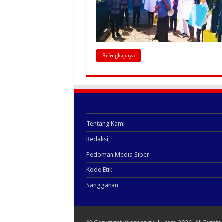
Selengkapnya
Tentang Kami
Redaksi
Pedoman Media Siber
Kode Etik
Sanggahan