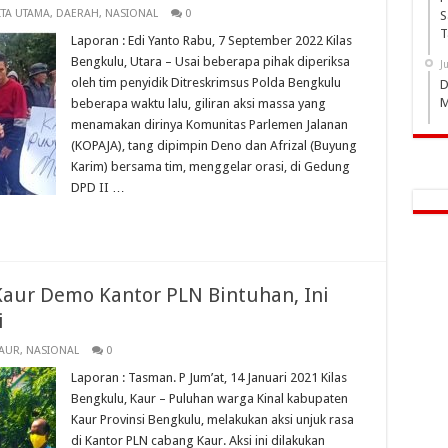
ITA UTAMA
,
DAERAH
,
NASIONAL
0
S
T
Laporan : Edi Yanto Rabu, 7 September 2022 Kilas
Bengkulu, Utara – Usai beberapa pihak diperiksa
J
oleh tim penyidik Ditreskrimsus Polda Bengkulu
D
M
beberapa waktu lalu, giliran aksi massa yang
menamakan dirinya Komunitas Parlemen Jalanan
(KOPAJA), tang dipimpin Deno dan Afrizal (Buyung
Karim) bersama tim, menggelar orasi, di Gedung
DPD II …
aur Demo Kantor PLN Bintuhan, Ini
i
AUR
,
NASIONAL
0
Laporan : Tasman. P Jum’at, 14 Januari 2021 Kilas
Bengkulu, Kaur – Puluhan warga Kinal kabupaten
Kaur Provinsi Bengkulu, melakukan aksi unjuk rasa
di Kantor PLN cabang Kaur. Aksi ini dilakukan