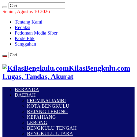
Senin , Agustus 10 2026
Tentang Kami
Redaksi
Pedoman Media Siber
Kode Etik
Sanggahan
KilasBengkulu.com
Lugas, Tandas, Akurat
BERANDA
DAERAH
PROVINSI JAMBI
KOTA BENGKULU
REJANG LEBONG
KEPAHIANG
LEBONG
BENGKULU TENGAH
BENGKULU UTARA