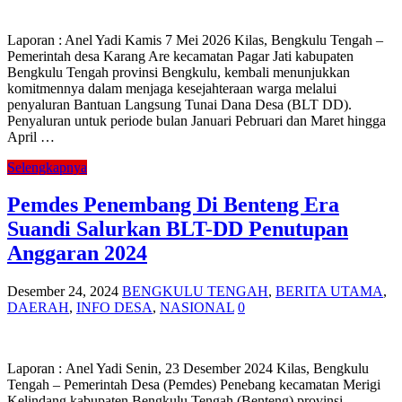
Laporan : Anel Yadi Kamis 7 Mei 2026 Kilas, Bengkulu Tengah –
Pemerintah desa Karang Are kecamatan Pagar Jati kabupaten
Bengkulu Tengah provinsi Bengkulu, kembali menunjukkan
komitmennya dalam menjaga kesejahteraan warga melalui
penyaluran Bantuan Langsung Tunai Dana Desa (BLT DD).
Penyaluran untuk periode bulan Januari Pebruari dan Maret hingga
April …
Selengkapnya
Pemdes Penembang Di Benteng Era
Suandi Salurkan BLT-DD Penutupan
Anggaran 2024
Desember 24, 2024
BENGKULU TENGAH
,
BERITA UTAMA
,
DAERAH
,
INFO DESA
,
NASIONAL
0
Laporan : Anel Yadi Senin, 23 Desember 2024 Kilas, Bengkulu
Tengah – Pemerintah Desa (Pemdes) Penebang kecamatan Merigi
Kelindang kabupaten Bengkulu Tengah (Benteng) provinsi