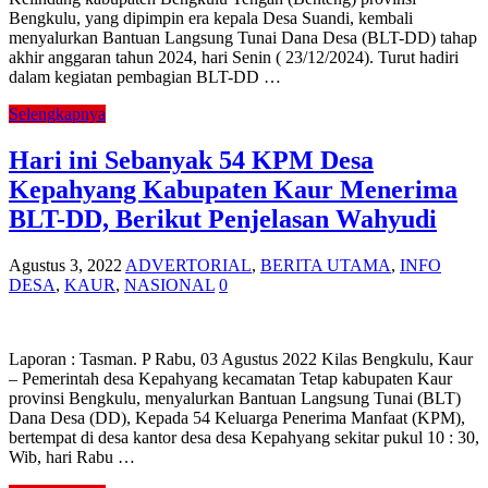
Bengkulu, yang dipimpin era kepala Desa Suandi, kembali
menyalurkan Bantuan Langsung Tunai Dana Desa (BLT-DD) tahap
akhir anggaran tahun 2024, hari Senin ( 23/12/2024). Turut hadiri
dalam kegiatan pembagian BLT-DD …
Selengkapnya
Hari ini Sebanyak 54 KPM Desa
Kepahyang Kabupaten Kaur Menerima
BLT-DD, Berikut Penjelasan Wahyudi
Agustus 3, 2022
ADVERTORIAL
,
BERITA UTAMA
,
INFO
DESA
,
KAUR
,
NASIONAL
0
Laporan : Tasman. P Rabu, 03 Agustus 2022 Kilas Bengkulu, Kaur
– Pemerintah desa Kepahyang kecamatan Tetap kabupaten Kaur
provinsi Bengkulu, menyalurkan Bantuan Langsung Tunai (BLT)
Dana Desa (DD), Kepada 54 Keluarga Penerima Manfaat (KPM),
bertempat di desa kantor desa desa Kepahyang sekitar pukul 10 : 30,
Wib, hari Rabu …