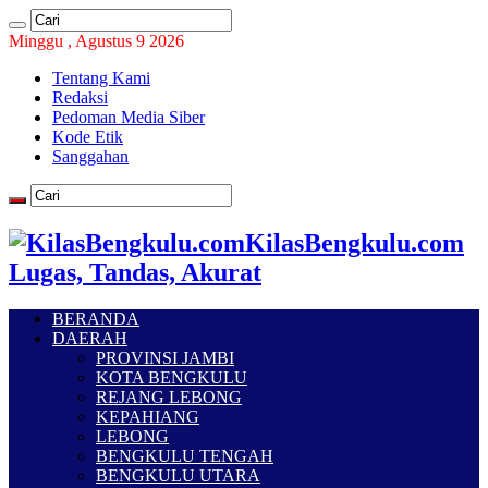
Minggu , Agustus 9 2026
Tentang Kami
Redaksi
Pedoman Media Siber
Kode Etik
Sanggahan
KilasBengkulu.com
Lugas, Tandas, Akurat
BERANDA
DAERAH
PROVINSI JAMBI
KOTA BENGKULU
REJANG LEBONG
KEPAHIANG
LEBONG
BENGKULU TENGAH
BENGKULU UTARA