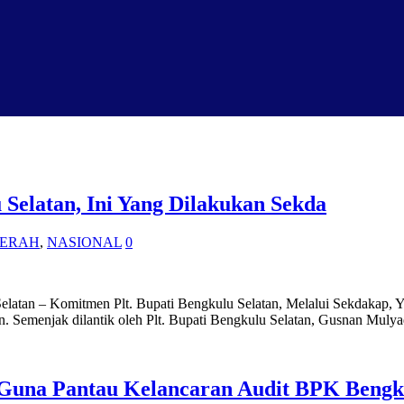
Selatan, Ini Yang Dilakukan Sekda
ERAH
,
NASIONAL
0
elatan – Komitmen Plt. Bupati Bengkulu Selatan, Melalui Sekdakap, 
 Semenjak dilantik oleh Plt. Bupati Bengkulu Selatan, Gusnan Mulyadi
Guna Pantau Kelancaran Audit BPK Bengku