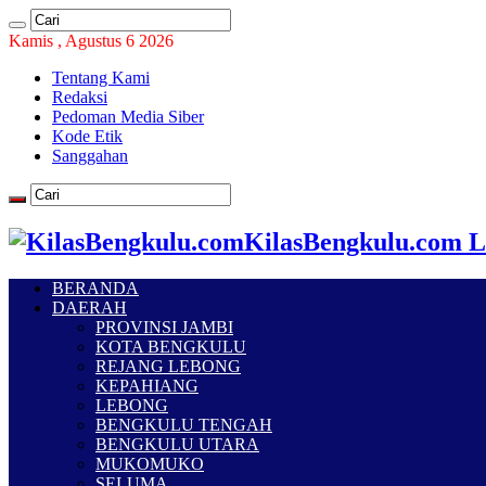
Kamis , Agustus 6 2026
Tentang Kami
Redaksi
Pedoman Media Siber
Kode Etik
Sanggahan
KilasBengkulu.com L
BERANDA
DAERAH
PROVINSI JAMBI
KOTA BENGKULU
REJANG LEBONG
KEPAHIANG
LEBONG
BENGKULU TENGAH
BENGKULU UTARA
MUKOMUKO
SELUMA