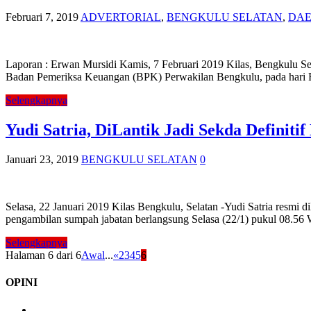
Februari 7, 2019
ADVERTORIAL
,
BENGKULU SELATAN
,
DA
Laporan : Erwan Mursidi Kamis, 7 Februari 2019 Kilas, Bengkulu Se
Badan Pemeriksa Keuangan (BPK) Perwakilan Bengkulu, pada hari R
Selengkapnya
Yudi Satria, DiLantik Jadi Sekda Definitif
Januari 23, 2019
BENGKULU SELATAN
0
Selasa, 22 Januari 2019 Kilas Bengkulu, Selatan -Yudi Satria resmi 
pengambilan sumpah jabatan berlangsung Selasa (22/1) pukul 08.56
Selengkapnya
Halaman 6 dari 6
Awal
...
«
2
3
4
5
6
OPINI