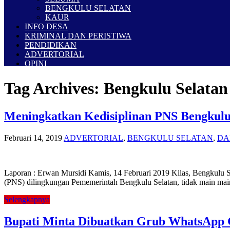
BENGKULU SELATAN
KAUR
INFO DESA
KRIMINAL DAN PERISTIWA
PENDIDIKAN
ADVERTORIAL
OPINI
Tag Archives:
Bengkulu Selatan
Meningkatkan Kedisiplinan PNS Bengkulu 
Februari 14, 2019
ADVERTORIAL
,
BENGKULU SELATAN
,
DA
Laporan : Erwan Mursidi Kamis, 14 Februari 2019 Kilas, Bengkulu S
(PNS) dilingkungan Pememerintah Bengkulu Selatan, tidak main main.
Selengkapnya
Bupati Minta Dibuatkan Grub WhatsApp 