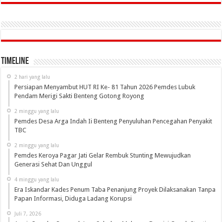
Timeline
2 hari yang lalu
Persiapan Menyambut HUT RI Ke- 81 Tahun 2026 Pemdes Lubuk
Pendam Merigi Sakti Benteng Gotong Royong
2 minggu yang lalu
Pemdes Desa Arga Indah Ii Benteng Penyuluhan Pencegahan Penyakit
TBC
2 minggu yang lalu
Pemdes Keroya Pagar Jati Gelar Rembuk Stunting Mewujudkan
Generasi Sehat Dan Unggul
4 minggu yang lalu
Era Iskandar Kades Penum Taba Penanjung Proyek Dilaksanakan Tanpa
Papan Informasi, Diduga Ladang Korupsi
Juli 7, 2026