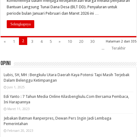
komitmennya dalam menjaga kesejahteraan warga melalui penyaluran
Bantuan Langsung Tunai Dana Desa (BLT DD). Penyaluran untuk
periode bulan Januari Pebruari dan Maret 2026 ini …
Selengkapnya
2
«
1
3
4
5
»
10
20
30
Halaman 2 dari 335
...
Terakhir
OPINI
Lubis, SH, MH : Bengkulu Utara Daerah Kaya Potensi Tapi Masih Terjebak
Dalam Belenggu Ketimpangan
Juni 1, 2025
Edi Yanto : 7 Tahun Media Online Kilasbengkulu.Com Bersama Pembaca,
Ini Harapannya
Maret 11, 2023
Jebakan Batman Ranperpres, Dewan Pers Ingin Jadi Lembaga
Pemerintahan
Februari 20, 2023