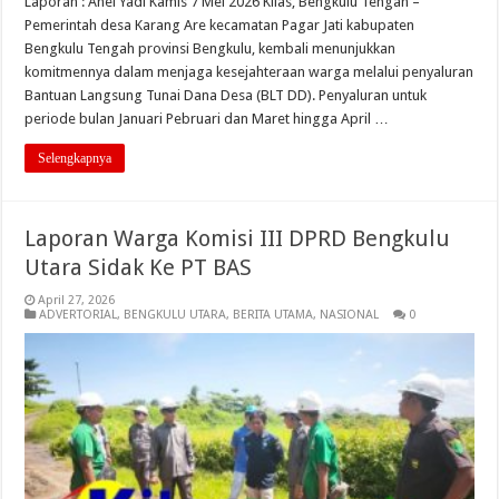
Laporan : Anel Yadi Kamis 7 Mei 2026 Kilas, Bengkulu Tengah –
Pemerintah desa Karang Are kecamatan Pagar Jati kabupaten
Bengkulu Tengah provinsi Bengkulu, kembali menunjukkan
komitmennya dalam menjaga kesejahteraan warga melalui penyaluran
Bantuan Langsung Tunai Dana Desa (BLT DD). Penyaluran untuk
periode bulan Januari Pebruari dan Maret hingga April …
Selengkapnya
Laporan Warga Komisi III DPRD Bengkulu
Utara Sidak Ke PT BAS
April 27, 2026
ADVERTORIAL
,
BENGKULU UTARA
,
BERITA UTAMA
,
NASIONAL
0