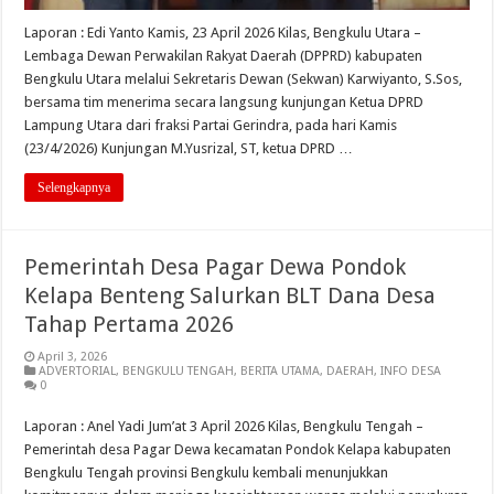
Laporan : Edi Yanto Kamis, 23 April 2026 Kilas, Bengkulu Utara –
Lembaga Dewan Perwakilan Rakyat Daerah (DPPRD) kabupaten
Bengkulu Utara melalui Sekretaris Dewan (Sekwan) Karwiyanto, S.Sos,
bersama tim menerima secara langsung kunjungan Ketua DPRD
Lampung Utara dari fraksi Partai Gerindra, pada hari Kamis
(23/4/2026) Kunjungan M.Yusrizal, ST, ketua DPRD …
Selengkapnya
Pemerintah Desa Pagar Dewa Pondok
Kelapa Benteng Salurkan BLT Dana Desa
Tahap Pertama 2026
April 3, 2026
ADVERTORIAL
,
BENGKULU TENGAH
,
BERITA UTAMA
,
DAERAH
,
INFO DESA
0
Laporan : Anel Yadi Jum’at 3 April 2026 Kilas, Bengkulu Tengah –
Pemerintah desa Pagar Dewa kecamatan Pondok Kelapa kabupaten
Bengkulu Tengah provinsi Bengkulu kembali menunjukkan