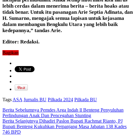
lebih
cerdas
dalam
menerima
berita –
berita
hoaks
atau
tidak
benar
.
Untuk
itu
pasanagan
Arie Septia Adinata, dan
H. Sumarno,
mengajak semua lapisan
untuk
kejasama
dalam
membangun
Bengkulu Utara
yang lebih
baik
kedepannya,”
tandas
Arie.
Editor: Redaksi.
Bagikan
Tags
ASA
Jurnalis BU
Pilkada 2024
Pilkada BU
Berita Sebelumnya
Pemdes Arga Indah ll Benteng Penyuluhan
Perlindungan Anak Dan Pencegahan Stunting
Berita Selanjutnya
Dihadiri Paslon Bupati Rachmat Rianto, PJ
Bupati Benteng Kukuhkan Perpanjang Masa Jabatan 138 Kades
746 BPD