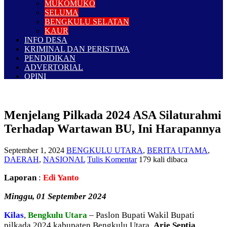
MUKOMUKO
SELUMA
BENGKULU SELATAN
KAUR
INFO DESA
KRIMINAL DAN PERISTIWA
PENDIDIKAN
ADVERTORIAL
OPINI
Menjelang Pilkada 2024 ASA Silaturahmi
Terhadap Wartawan BU, Ini Harapannya
September 1, 2024
BENGKULU UTARA
,
BERITA UTAMA
,
DAERAH
,
NASIONAL
Tulis Komentar
179 kali dibaca
Laporan
:
Edi Yanto
Minggu, 01 September 2024
Kilas
,
Bengkulu Utara
– Paslon Bupati Wakil Bupati
pilkada 2024 kabupaten Bengkulu Utara,
Arie Septia