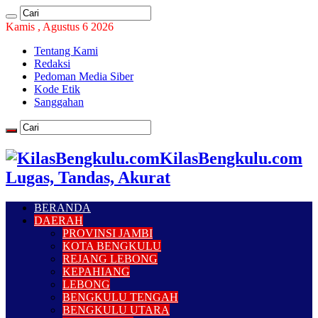
Kamis , Agustus 6 2026
Tentang Kami
Redaksi
Pedoman Media Siber
Kode Etik
Sanggahan
KilasBengkulu.com
Lugas, Tandas, Akurat
BERANDA
DAERAH
PROVINSI JAMBI
KOTA BENGKULU
REJANG LEBONG
KEPAHIANG
LEBONG
BENGKULU TENGAH
BENGKULU UTARA