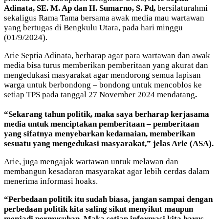
Adinata, SE. M. Ap dan H. Sumarno, S.
Pd,
bersilaturahmi
sekaligus Rama Tama bersama awak media mau wartawan
yang bertugas di Bengkulu Utara, pada hari minggu
(01/9/2024).
Arie Septia Adinata, berharap agar para wartawan dan awak
media bisa turus memberikan pemberitaan yang akurat dan
mengedukasi masyarakat agar mendorong semua lapisan
warga untuk berbondong – bondong untuk mencoblos ke
setiap TPS pada tanggal 27 November 2024 mendatang
.
“
Sekarang
tahun
politik
,
maka
saya
berharap
kerjasama
media
untuk
menciptakan
pemberitaan
–
pemberitaan
yang
sifatnya
menyebarkan
kedamaian,
memberikan
sesuatu
yang
mengedukasi
masyarakat,”
jelas
Arie (
ASA).
Arie, juga mengajak wartawan untuk melawan dan
membangun kesadaran masyarakat agar lebih cerdas dalam
menerima informasi hoaks.
“
Perbedaan
politik
itu
sudah
biasa,
jangan
sa
m
pai
dengan
perbedaan
politik
kita
saling
sikut
menyikut
maupun
menjadi
permusuhan.
Maka
setiap
informasi
kita harus