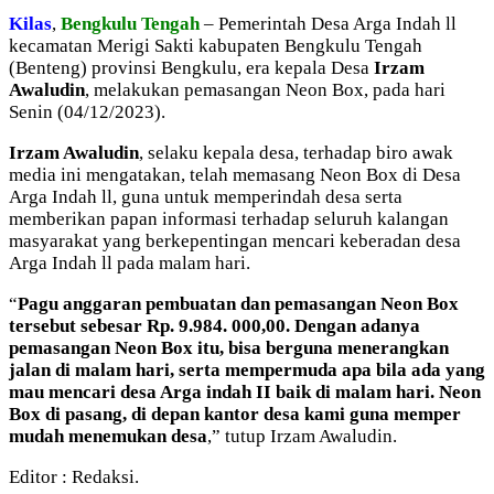
Kilas
,
Bengkulu Tengah
– Pemerintah Desa Arga Indah ll
kecamatan Merigi Sakti kabupaten Bengkulu Tengah
(Benteng) provinsi Bengkulu, era kepala Desa
Irzam
Awaludin
, melakukan pemasangan Neon Box, pada hari
Senin (04/12/2023).
Irzam Awaludin
, selaku kepala desa, terhadap biro awak
media ini mengatakan, telah memasang Neon Box di Desa
Arga Indah ll, guna untuk memperindah desa serta
memberikan papan informasi terhadap seluruh kalangan
masyarakat yang berkepentingan mencari keberadan desa
Arga Indah ll pada malam hari.
“
Pagu anggaran pembuatan dan pemasangan Neon Box
tersebut sebesar Rp. 9.984. 000,00. Dengan adanya
pemasangan Neon Box itu, bisa berguna menerangkan
jalan di malam hari, serta mempermuda apa bila ada yang
mau mencari desa Arga indah II baik di malam hari. Neon
Box di pasang, di depan kantor desa kami guna memper
mudah menemukan desa
,” tutup Irzam Awaludin.
Editor : Redaksi.