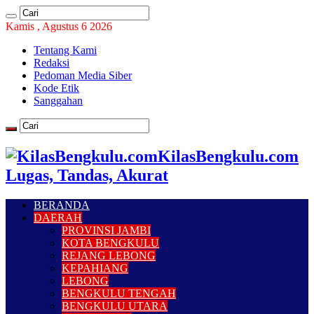
Kamis , Agustus 6 2026
Tentang Kami
Redaksi
Pedoman Media Siber
Kode Etik
Sanggahan
KilasBengkulu.com
Lugas, Tandas, Akurat
BERANDA
DAERAH
PROVINSI JAMBI
KOTA BENGKULU
REJANG LEBONG
KEPAHIANG
LEBONG
BENGKULU TENGAH
BENGKULU UTARA