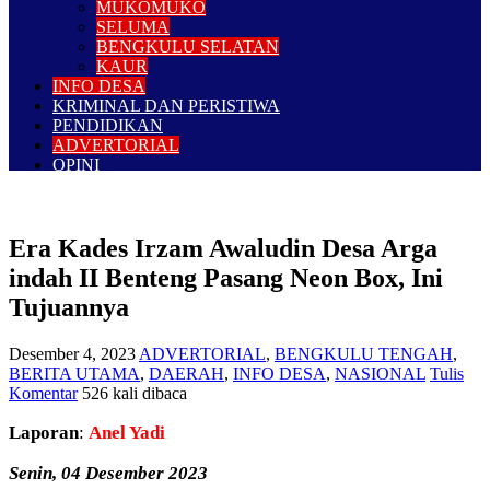
MUKOMUKO
SELUMA
BENGKULU SELATAN
KAUR
INFO DESA
KRIMINAL DAN PERISTIWA
PENDIDIKAN
ADVERTORIAL
OPINI
Era Kades Irzam Awaludin Desa Arga
indah II Benteng Pasang Neon Box, Ini
Tujuannya
Desember 4, 2023
ADVERTORIAL
,
BENGKULU TENGAH
,
BERITA UTAMA
,
DAERAH
,
INFO DESA
,
NASIONAL
Tulis
Komentar
526 kali dibaca
Laporan
:
Anel Yadi
Senin, 04 Desember 2023