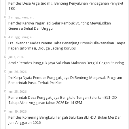
Pemdes Desa Arga Indah Ii Benteng Penyuluhan Pencegahan Penyakit
TBC
2 minggu yang lalu
Pemdes Keroya Pagar Jati Gelar Rembuk Stunting Mewujudkan
Generasi Sehat Dan Unggul
4 minggu yang lalu
Era Iskandar Kades Penum Taba Penanjung Proyek Dilaksanakan Tanpa
Papan Informasi, Diduga Ladang Korupsi
Juli 7, 2026
Amri : Pemdes Pungguk Jaya Salurkan Makanan Bergizi Cegah Stunting
Juni 26, 2026
Ini Kerja Nyata Pemdes Pungguk Jaya Di Benteng Menjawab Program
Pemerintah Pusat Terkait ProKlim
Juni 25, 2026
Pemerintah Desa Pungguk Jaya Bengkulu Tengah Salurkan BLT-DD
Tahap Akhir Anggaran tahun 2026 Ke 14 KPM
Juni 19, 2026
Pemdes Komering Bengkulu Tengah Salurkan BLT-DD Bulan Mei Dan
Juni Anggaran 2026